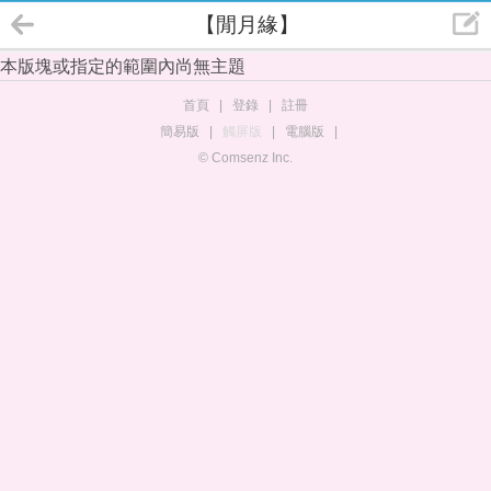
【閒月緣】
本版塊或指定的範圍內尚無主題
首頁
|
登錄
|
註冊
簡易版
|
觸屏版
|
電腦版
|
© Comsenz Inc.