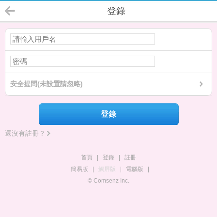
登錄
安全提問(未設置請忽略)
登錄
還沒有註冊？
首頁
|
登錄
|
註冊
簡易版
|
觸屏版
|
電腦版
|
© Comsenz Inc.