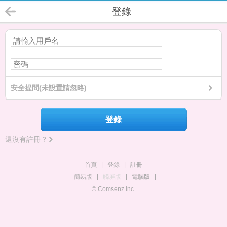
登錄
安全提問(未設置請忽略)
登錄
還沒有註冊？
首頁
|
登錄
|
註冊
簡易版
|
觸屏版
|
電腦版
|
© Comsenz Inc.