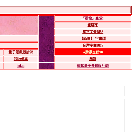
『墨龍』畫堂 |
童驛采
篁宮字畫BBS
【論壇】-字畫譚
台灣字畫BBS
量子景觀設計師
●腾讯企鹅98
我啦傳媒
墨龍
ioiaa
楊冪量子景觀設計師