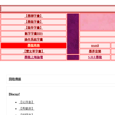
【墨聯字畫】
【墨龍字畫】
【龍帝字畫】
數字字畫BBS
操作系統字畫
墨龍商務
usaxii
【豐女草字畫】
墨界音樂
墨龍上海論壇
S.H.E墨龍
我啦傳媒
Discuz!
【沁淳裊】
【秀蘭房】
【筒驛泉】