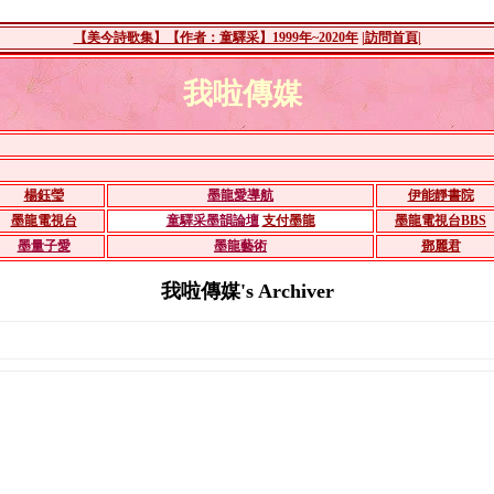
【美今詩歌集】【作者：童驛采】1999年~2020年
|訪問首頁|
我啦傳媒
楊鈺瑩
墨龍愛導航
伊能靜書院
墨龍電視台
童驛采墨韻論壇
支付墨龍
墨龍電視台BBS
墨量子愛
墨龍藝術
鄧麗君
我啦傳媒's Archiver