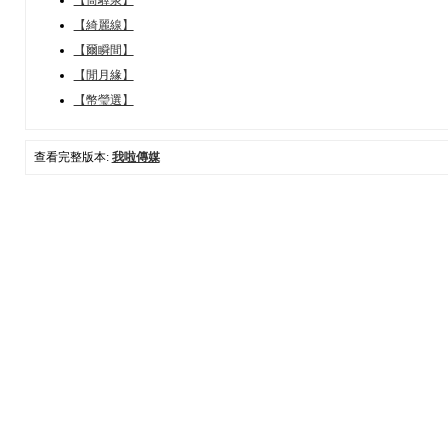
【綺麗線】
【爾瞬間】
【閒月緣】
【幣瑩選】
查看完整版本:
我啦傳媒