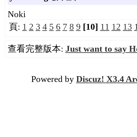
Noki
頁:
1
2
3
4
5
6
7
8
9
[10]
11
12
13
查看完整版本:
Just want to say He
Powered by
Discuz! X3.4 Ar