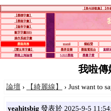
【美今詩歌集】【作者：
【墨聯字畫】
【墨龍字畫】
【龍帝字畫】
數字字畫BBS
操作系統字畫
墨龍商務
usaxii
楊鈺瑩
【豐女草字畫】
墨界音樂
墨龍電視台
童驛
墨龍上海論壇
S.H.E墨龍
墨量子愛
我啦傳媒'
論壇
›
【綺麗線】
› Just want to sa
yeahitsbig
發表於 2025-9-5 11:54