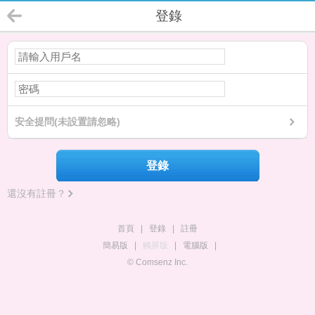
登錄
安全提問(未設置請忽略)
登錄
還沒有註冊？
首頁
|
登錄
|
註冊
簡易版
|
觸屏版
|
電腦版
|
© Comsenz Inc.