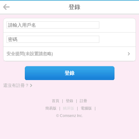
登錄
安全提問(未設置請忽略)
登錄
還沒有註冊？
首頁
|
登錄
|
註冊
簡易版
|
觸屏版
|
電腦版
|
© Comsenz Inc.