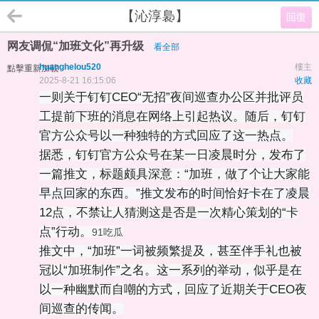
【沁淳裊】
回復
网友调侃“加班文化”再升级
看全部
huanghelou520
樓主
點擊重新加載
2025-8-21 16:15:06
收藏
一则关于钉钉CEO“无招”夜间巡查办公区并批评员
工提前下班的消息在网络上引起热议。随后，钉钉
官方公众号以一种独特的方式回应了这一热点。
据悉，钉钉官方公众号在某一日凌晨时分，发布了
一篇推文，标题颇具深意：“加班，做了个让大家能
早点回家的东西。”推文发布的时间恰好卡在了凌晨
12点，不禁让人猜测这是否是一次精心策划的“卡
点”行动。
91吃瓜
推文中，“加班”一词被频繁提及，甚至伴手礼也被
冠以“加班制作”之名。这一系列的举动，似乎是在
以一种幽默而自嘲的方式，回应了近期关于CEO夜
间巡查的传闻。