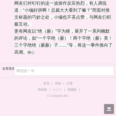
网友们对钉钉的这一波操作反应热烈，有人调侃
道：“小编好拼啊！总裁大大看到了嘛？”而面对推
文标题的巧妙之处，小编也不吝点赞，与网友们积
极互动。
更有网友以“绝（蕨）”字为梗，展开了一系列幽默
的评论，如“一个字绝（蕨）！两个字绝（蕨）美！
三个字绝绝（蕨蕨）子……”等，将这一事件推向了
高潮。
糖心
點擊重新加載
首頁
|
登錄
|
註冊
簡易版
|
觸屏版
|
電腦版
|
© Comsenz Inc.