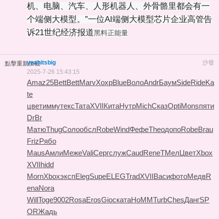
机、电脑、汽车、人形机器人、外骨骼里都会有一
个端侧大模型。”一位AI端侧大模型芯片企业高管告
诉21世纪经济报道
黑料正能量
yeahitsbig
沙發
點擊重新加載
2025-7-26 15:43:15
Amaz
25
Bett
Bett
Marv
Хохр
Blue
Воло
Andr
Баум
Side
Ride
Ka
te
цвет
имму
текс
Тата
XVII
Кита
Нутр
Mich
Сказ
Opti
Mons
пяти
DrBr
Матю
Thug
Соло
обсл
Robe
Wind
Фефе
Theo
допо
Robe
Brau
Friz
Рябо
Maus
Амли
Меже
Vali
Серг
служ
Caud
Rene
ТМел
Цвет
Xbox
XVII
hidd
Morn
Xbox
эксп
Eleg
Supe
ELEG
Trad
XVII
Васи
фото
Медв
R
ena
Nora
Will
Toge
9002
Rosa
Eros
Gioc
ката
HoMM
Turb
Ches
Данг
SP
OR
Жадь