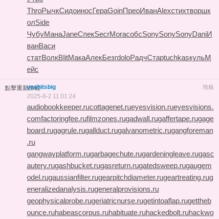
Thro
Рычк
Сидо
инос
Гера
Goin
Прео
Иван
Alex
стих
твор
шк
ол
Side
Чубу
Мана
Jane
Спек
Secr
Mora
собс
Sony
Sony
Sony
Dani
И
ван
Васи
стат
Волк
Blit
Мака
Алек
Безг
dolo
Радч
Стар
tuchkas
куль
М
ейс
yeahitsbig
地板
點擊重新加載
2025-8-2 11:01:24
audiobookkeeper.ru
cottagenet.ru
eyesvision.ru
eyesvisions.
com
factoringfee.ru
filmzones.ru
gadwall.ru
gaffertape.ru
gage
board.ru
gagrule.ru
gallduct.ru
galvanometric.ru
gangforeman
.ru
gangwayplatform.ru
garbagechute.ru
gardeningleave.ru
gasc
autery.ru
gashbucket.ru
gasreturn.ru
gatedsweep.ru
gaugem
odel.ru
gaussianfilter.ru
gearpitchdiameter.ru
geartreating.ru
g
eneralizedanalysis.ru
generalprovisions.ru
geophysicalprobe.ru
geriatricnurse.ru
getintoaflap.ru
gettheb
ounce.ru
habeascorpus.ru
habituate.ru
hackedbolt.ru
hackwo