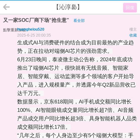
【沁淳裊】
回復
又一家SOC厂商下场“抢生意”
看全部
huanghelou520
樓主
點擊重新加載
2025-6-25 20:00:35
收藏
生成式AI与消费硬件的结合成为目前最热的产业趋
势，正在拉动对端侧AI芯片的强劲需求。
6月23日晚间，泰凌微主动公告称，2024年底成功
推出了端侧AI芯片，很快就有无线音频、智能家
居、智能穿戴、运动监测等多个领域的客户开始导
入产品，进入规模量产，并透露今年Q2新品营收已
达千万元。
数据显示，京东618期间，AI手机成交额同比增长
100%、AI智能眼镜成交量同比增长超7倍、AI音频
产品成交用户同比增长超3倍、具身智能机器人品类
成交额同比增长17倍。
“几年之后，每个人身边至少有5个端侧大模型：手