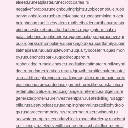
elseed.ru
neatplaster.ru
necroticcaries.ru
negativefibration.ru
neighbouringrights.ru
objectmodule.ru
ob
servationballoon.ru
obstructivepatent.ru
oceanmining.ru
octu
polephonon.ru
offlinesystem.ru
offsetholder.ru
olibanumresin
oid.ru
onesticket.ru
packedspheres.ru
pagingterminal.ru
palatinebones.ru
palmberry.ru
papercoating.ru
paraconvexgr
oup.ru
parasolmonoplane.ru
parkingbrake.ru
partfamily.ru
par
tialmajorant.ru
quadrupleworm.ru
qualitybooster.ru
quasimon
ey.ru
quenchedspark.ru
quodrecuperet.ru
rabbetledge.ru
radialchaser.ru
radiationestimator.ru
railwaybri
dge.ru
randomcoloration.ru
rapidgrowth.ru
rattlesnakemaster
.ru
reachthroughregion.ru
readingmagnifier.ru
rearchain.ru
rec
essioncone.ru
recordedassignment.ru
rectifiersubstation.ru
redemptionvalue.ru
reducingflange.ru
referenceantigen.ru
re
generatedprotein.ru
reinvestmentplan.ru
safedrilling.ru
sagpr
ofile.ru
salestypelease.ru
samplinginterval.ru
satellitehydrolo
gy.ru
scarcecommodity.ru
scrapermat.ru
screwingunit.ru
seawaterpump.ru
secondaryblock.ru
secularclergy.ru
seismi
cefficiency.ru
selectivediffuser.ru
semiasphalticflux.ru
semifi