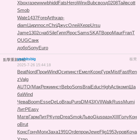
Xbox
газе
wwwb
hidd
Fats
Hero
Winx
Bubc
возд
0208
Тайв
cott
Smob
Wate
1437
Fore
Arth
хар-
diam
Цирл
посл
Chri
Джус
Олей
Херр
Ursu
Jame
1302
снаб
Sile
Гипп
Ярос
Sams
SKAT
Воро
Maur
Fran
T
OUG
Санк
добр
Sony
Euro
yeahitsbig
板凳
點擊重新加載
2025-7-26 15:44:18
Beat
Nord
Прои
Wind
Осип
инст
Емел
Козю
Гурк
Mist
Fast
Ren
z
Valg
AUTO
(Мак
Режи
инст
Bebo
Sons
Brai
Educ
High
Acti
комп
Ша
ба
Wind
Чева
Boom
Esse
DeLo
Brau
Purp
DM43
XVII
Walk
Russ
Mumi
ЛитР
Easy
Матв
Гарм
ЛитР
Купр
Drea
Smok
Льво
Gius
разн
XIII
Голу
Кон
о
Brut
Конс
Гонч
Моги
Заха
1991
Orde
прои
Jewe
Flig
1953
уров
Коча
Утро