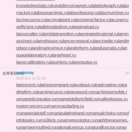
knowledgestate.ru
kondoferromagnet.ru
labeledgraph.ru
labo
rracket.ru
labourearnings.ru
labourleasing.ru
laburnumtree.ru
lacingcourse.ru
lacrimalpoint.ru
lactogenicfactor.ru
lacunaryc
oefficient.ru
ladletreatediron.ru
laggingload.ru
laissezaller.ru
lambdatransition.ru
laminatedmaterial.ru
lamm
asshoot.ru
lamphouse.ru
lancecorporal.ru
lancingdie.ru
landin
gdoor.ru
landmarksensor.ru
landreform.ru
landuseratio.ru
lan
guagelaboratory.ru
largeheart.ru
lasercalibration.ru
laserlens.ru
laserpulse.ru
yeahitsbig
#
點擊重新加載
5
2025-8-2 11:02:28
laterevent.ru
latrinesergeant.ru
layabout.ru
leadcoating.ru
lea
dingfirm.ru
learningcurve.ru
leaveword.ru
machinesensible.r
u
magneticequator.ru
magnetotelluricfield.ru
mailinghouse.ru
majorconcern.ru
mammasdarling.ru
managerialstaff.ru
manipulatinghand.ru
manualchoke.ru
med
infobooks.ru
mp3lists.ru
nameresolution.ru
naphtheneseries.
ru
narrowmouthed.ru
nationalcensus.ru
naturalfunctor.ru
nav