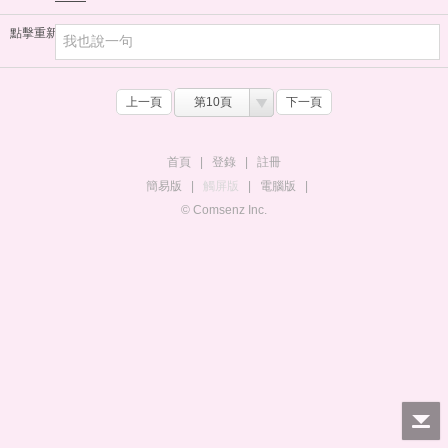
點擊重新加載
上一頁
第10頁
下一頁
首頁
|
登錄
|
註冊
簡易版
|
觸屏版
|
電腦版
|
© Comsenz Inc.