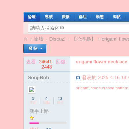
論壇
導讀
廣播
群組
動態
淘帖
論壇
Discuz!
【沁淳裊】
origami flow
查看:
24641
|
回復:
origami flower necklace
我
»
›
›
›
2448
SonjiBob
發表於 2025-4-16 13:4
origami crane crease pattern 
3
0
13
主題
回帖
積分
新手上路
啦