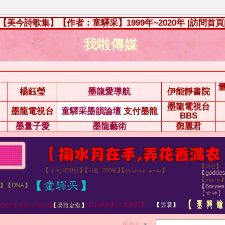
【美今詩歌集】【作者：童驛采】1999年~2020年
|訪問首頁
我啦傳媒
楊鈺瑩
墨龍愛導航
伊能靜書院
墨龍電視台
墨龍電視台
童驛采墨韻論壇
支付墨龍
BBS
墨量子愛
墨龍藝術
鄧麗君
用戶名