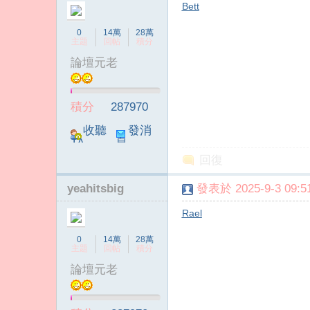
Bett
0
14萬
28萬
主題
回帖
積分
論壇元老
積分
287970
收聽
發消
TA
息
回復
yeahitsbig
發表於 2025-9-3 09:51
Rael
0
14萬
28萬
主題
回帖
積分
論壇元老