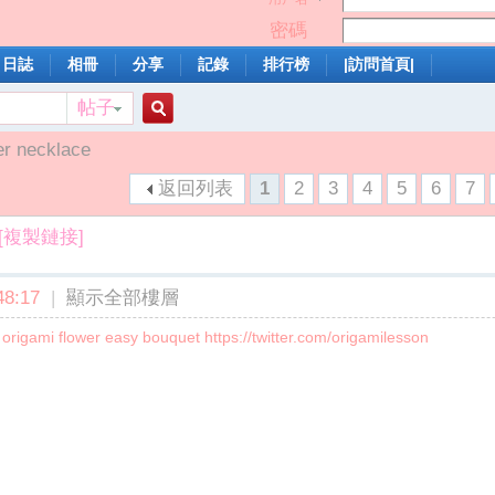
密碼
日誌
相冊
分享
記錄
排行榜
|訪問首頁|
帖子
搜
er necklace
返回列表
1
2
3
4
5
6
7
索
[複製鏈接]
8:17
|
顯示全部樓層
origami flower easy bouquet https://twitter.com/origamilesson