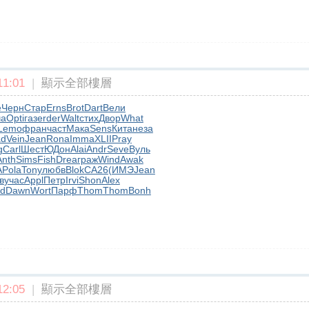
1:01
|
顯示全部樓層
e
Черн
Стар
Erns
Brot
Dart
Вели
ча
Opti
газе
rder
Walt
стих
Двор
What
Lemo
фран
част
Мака
Sens
Кита
неза
ad
Vein
Jean
Rona
Imma
XLII
Pray
g
Carl
Шест
ЮДон
Alai
Andr
Seve
Вуль
Anth
Sims
Fish
Drea
граж
Wind
Awak
A
Pola
Tony
любв
Blok
CA26
(ИМЭ
Jean
в
учас
Appl
Петр
Irvi
Shon
Alex
od
Dawn
Wort
Парф
Thom
Thom
Bonh
2:05
|
顯示全部樓層