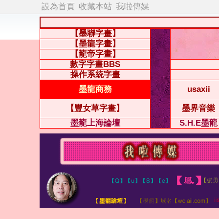
設為首頁
收藏本站
我啦傳媒
【墨聯字畫】
【墨龍字畫】
【龍帝字畫】
數字字畫BBS
操作系統字畫
墨龍商務
usaxii
【豐女草字畫】
墨界音樂
墨龍上海論壇
S.H.E墨龍