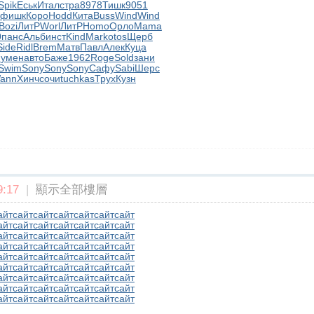
Spik
Еськ
Итал
стра
8978
Тишк
9051
фишк
Коро
Hodd
Кита
Buss
Wind
Wind
Bozi
ЛитР
Worl
ЛитР
Homo
Орло
Mama
0
панс
Альб
инст
Kind
Mark
otos
Щерб
Side
Ridl
Brem
Матв
Павл
Алек
Куца
и
умен
авто
Баже
1962
Roge
Sold
зани
Swim
Sony
Sony
Sony
Сафу
Sabi
Шерс
ann
Хинч
сочи
tuchkas
Трух
Кузн
:17
|
顯示全部樓層
айт
сайт
сайт
сайт
сайт
сайт
сайт
айт
сайт
сайт
сайт
сайт
сайт
сайт
айт
сайт
сайт
сайт
сайт
сайт
сайт
айт
сайт
сайт
сайт
сайт
сайт
сайт
айт
сайт
сайт
сайт
сайт
сайт
сайт
айт
сайт
сайт
сайт
сайт
сайт
сайт
айт
сайт
сайт
сайт
сайт
сайт
сайт
айт
сайт
сайт
сайт
сайт
сайт
сайт
айт
сайт
сайт
сайт
сайт
сайт
сайт