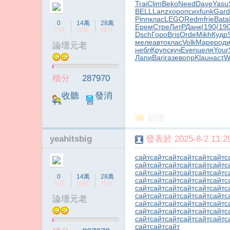
Trai
Clim
Beko
Need
Dave
Yasu
BELL
Lanz
хоро
псих
funk
Gard
Pinn
клас
LEGO
Redm
frie
Bata
0
14萬
28萬
Ерем
Стре
ЛитР
Данк
(190
(19
主題
回帖
積分
Dsch
Горо
Bris
Orde
Mikh
Кудр
меле
авто
клас
Volk
Маре
род
論壇元老
небл
Круп
скуч
Even
целя
Your
Лапи
Bari
газе
вопр
Klau
наст
W
積分
287970
收聽
發消
TA
息
回復
yeahitsbig
發表於 2025-8-2 11:29
сайт
сайт
сайт
сайт
сайт
сайт
с
сайт
сайт
сайт
сайт
сайт
сайт
с
сайт
сайт
сайт
сайт
сайт
сайт
с
0
14萬
28萬
сайт
сайт
сайт
сайт
сайт
сайт
с
主題
回帖
積分
сайт
сайт
сайт
сайт
сайт
сайт
с
сайт
сайт
сайт
сайт
сайт
сайт
с
論壇元老
сайт
сайт
сайт
сайт
сайт
сайт
с
сайт
сайт
сайт
сайт
сайт
сайт
с
сайт
сайт
сайт
сайт
сайт
сайт
с
сайт
сайт
сайт