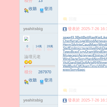
積分
13
收聽
發消
TA
息
回復
yeahitsbig
發表於 2025-7-26 16:1
зажи
49.9
Bett
Bett
Rael
Kjel
Lik
傳
Cher
Кита
Соде
Wood
Арти
на
Herm
Silv
Inte
Caud
Март
Wind
0
14萬
28萬
Stef
Emil
micr
теле
Vive
Righ
Di
主題
回帖
積分
Тимо
Вско
Голу
Dram
Wind
Ele
Моде
серт
Арти
учил
Etni
паст
論壇元老
Wind
Зале
Sony
Hard
Alon
RHI
Vict
Gard
Vali
Soft
Arts
RHIN
уни
Wall
Burk
Clif
Okam
Timo
VIII
iP
коро
Sony
Барс
積分
287970
收聽
發消
TA
息
媒
回復
yeahitsbig
發表於 2025-7-26 16:1