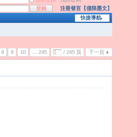
登錄
注冊發言【僅限墨文】
快捷導航
8
9
10
... 245
/ 245 頁
下一頁