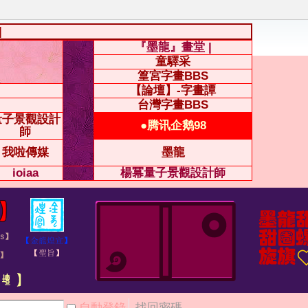
|
『墨龍』畫堂 |
童驛采
篁宮字畫BBS
【論壇】-字畫譚
台灣字畫BBS
量子景觀設計
●腾讯企鹅98
師
我啦傳媒
墨龍
ioiaa
楊冪量子景觀設計師
自動登錄
找回密碼