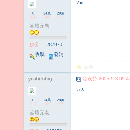
Vrin
0
14萬
28萬
主題
回帖
積分
論壇元老
積分
287970
收聽
發消
TA
息
回復
yeahitsbig
發表於 2025-9-3 09:47
37.6
0
14萬
28萬
主題
回帖
積分
論壇元老