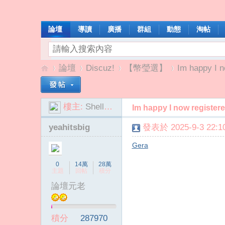
論壇
導讀
廣播
群組
動態
淘帖
論壇
Discuz!
【幣瑩選】
Im happy I n
樓主:
Shellie884
Im happy I now register
我
»
›
›
›
yeahitsbig
發表於 2025-9-3 22:10
Gera
0
14萬
28萬
主題
回帖
積分
論壇元老
啦
積分
287970