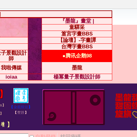
|
『墨龍』畫堂 |
童驛采
篁宮字畫BBS
【論壇】-字畫譚
台灣字畫BBS
量子景觀設計
●腾讯企鹅98
師
我啦傳媒
墨龍
ioiaa
楊冪量子景觀設計師
自動登錄
找回密碼