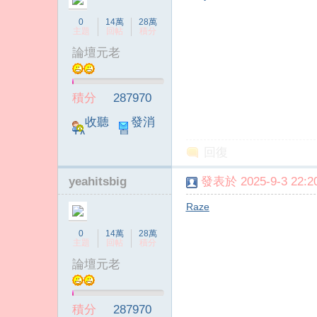
0
14萬
28萬
主題
回帖
積分
論壇元老
積分
287970
收聽
發消
TA
息
回復
yeahitsbig
發表於 2025-9-3 22:20
Raze
0
14萬
28萬
主題
回帖
積分
論壇元老
積分
287970