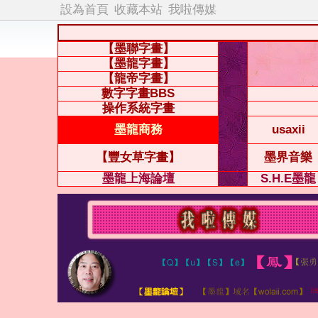
設為首頁
收藏本站
我啦傳媒
【墨聯字畫】
【墨龍字畫】
【龍帝字畫】
數字字畫BBS
操作系統字畫
墨龍商務
usaxii
【豐女草字畫】
墨界音樂
墨龍上海論壇
S.H.E墨龍