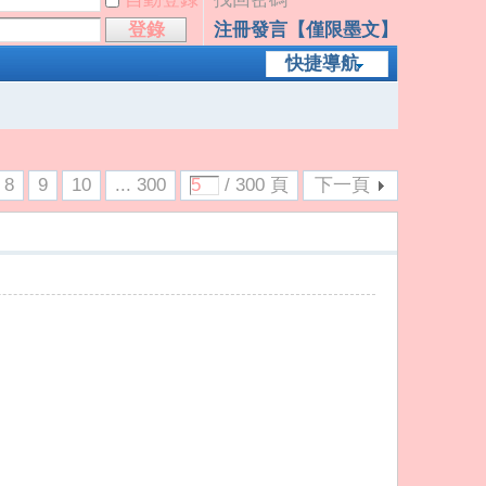
登錄
注冊發言【僅限墨文】
快捷導航
8
9
10
... 300
/ 300 頁
下一頁