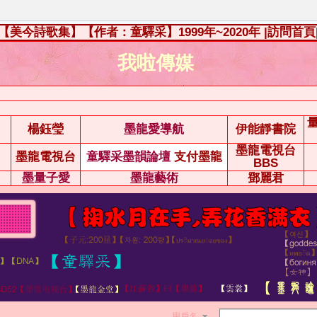
【美今詩歌集】【作者：童驛采】1999年~2020年
|訪問首頁
我啦傳媒
楊鈺瑩
墨龍愛導航
伊能靜書院
墨龍電視台
墨龍電視台
童驛采墨韻論壇
支付墨龍
BBS
墨量子愛
墨龍藝術
鄧麗君
用戶名