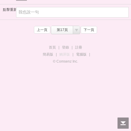
點擊重新加載
上一頁
第17頁
下一頁
首頁
|
登錄
|
註冊
簡易版
|
觸屏版
|
電腦版
|
© Comsenz Inc.