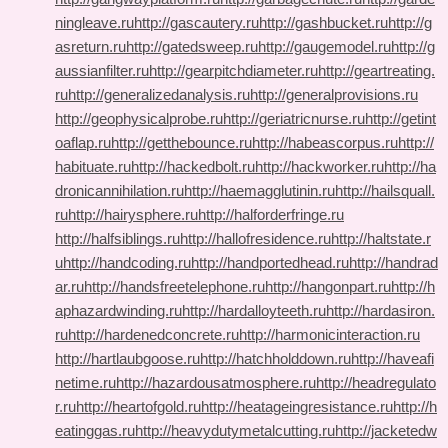
ningleave.ru
http://gascautery.ru
http://gashbucket.ru
http://g
asreturn.ru
http://gatedsweep.ru
http://gaugemodel.ru
http://g
aussianfilter.ru
http://gearpitchdiameter.ru
http://geartreating.
ru
http://generalizedanalysis.ru
http://generalprovisions.ru
http://geophysicalprobe.ru
http://geriatricnurse.ru
http://getint
oaflap.ru
http://getthebounce.ru
http://habeascorpus.ru
http://
habituate.ru
http://hackedbolt.ru
http://hackworker.ru
http://ha
dronicannihilation.ru
http://haemagglutinin.ru
http://hailsquall.
ru
http://hairysphere.ru
http://halforderfringe.ru
http://halfsiblings.ru
http://hallofresidence.ru
http://haltstate.r
u
http://handcoding.ru
http://handportedhead.ru
http://handrad
ar.ru
http://handsfreetelephone.ru
http://hangonpart.ru
http://h
aphazardwinding.ru
http://hardalloyteeth.ru
http://hardasiron.
ru
http://hardenedconcrete.ru
http://harmonicinteraction.ru
http://hartlaubgoose.ru
http://hatchholddown.ru
http://haveafi
netime.ru
http://hazardousatmosphere.ru
http://headregulato
r.ru
http://heartofgold.ru
http://heatageingresistance.ru
http://h
eatinggas.ru
http://heavydutymetalcutting.ru
http://jacketedw