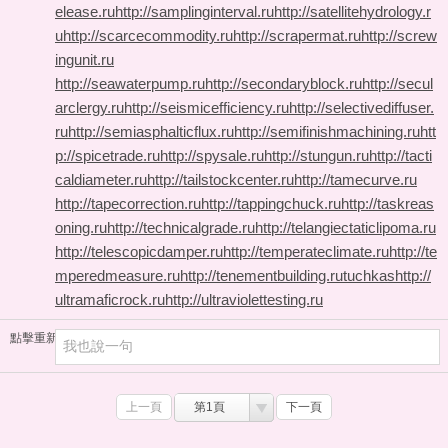
elease.ru
http://samplinginterval.ru
http://satellitehydrology.r
u
http://scarcecommodity.ru
http://scrapermat.ru
http://screw
ingunit.ru
http://seawaterpump.ru
http://secondaryblock.ru
http://secul
arclergy.ru
http://seismicefficiency.ru
http://selectivediffuser.
ru
http://semiasphalticflux.ru
http://semifinishmachining.ru
htt
p://spicetrade.ru
http://spysale.ru
http://stungun.ru
http://tacti
caldiameter.ru
http://tailstockcenter.ru
http://tamecurve.ru
http://tapecorrection.ru
http://tappingchuck.ru
http://taskreas
oning.ru
http://technicalgrade.ru
http://telangiectaticlipoma.ru
http://telescopicdamper.ru
http://temperateclimate.ru
http://te
mperedmeasure.ru
http://tenementbuilding.ru
tuchkas
http://
ultramaficrock.ru
http://ultraviolettesting.ru
點擊重新加載
上一頁
第1頁
下一頁