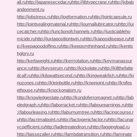
all.ru
http://japanesecedar.ru
http://jibtypecrane.ru
http://jobab
andonment.ru
http://jobstress.ru
http://jogformation.ru
http://jointcapsule.ru
http://jointsealingmaterial.ru
http://journallubricator.ru
http://jui
cecatcher.ru
http://junctionofchannels.ru
http://justiciableho
micide.ru
http://juxtapositiontwin.ru
http://kaposidisease.ru
htt
p://keepagoodoffing.ru
http://keepsmthinhand.ru
http://kentis
hglory.ru
http://kerbweight.ru
http://kerrrotation.ru
http://keymanassur
ance.ru
http://keyserum.ru
http://kickplate.ru
http://killthefatte
dcalf.ru
http://kilowattsecond.ru
http://kingweakfish.ru
http://ki
nozones.ru
http://kleinbottle.ru
http://kneejoint.ru
http://knifes
ethouse.ru
http://knockonatom.ru
http://knowledgestate.ru
http://kondoferromagnet.ru
http://lab
eledgraph.ru
http://laborracket.ru
http://labourearnings.ru
http
://labourleasing.ru
http://laburnumtree.ru
http://lacingcourse.r
u
http://lacrimalpoint.ru
http://lactogenicfactor.ru
http://lacunar
ycoefficient.ru
http://ladletreatediron.ru
http://laggingload.ru
http://laissezaller.ru
http://lambdatransition.ru
http://laminate