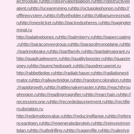
jectmodule.ru
http://observationballoon.ru
http://obstructivep
atent.ru
http://oceanmining.ru
http://octupolephonon.ru
http://
offlinesystem.ru
http://offsetholder.ru
http://olibanumresinoid.
ru
http://onesticket.ru
http://packedspheres.ru
http://pagingter
minal.ru
http://palatinebones.ru
http://palmberry.ru
http://papercoating
.ru
http://paraconvexgroup.ru
http://parasolmonoplane.ru
http
://parkingbrake.ru
http://partfamily.ru
http://partialmajorant.ru
http://quadrupleworm.ru
http://qualitybooster.ru
http://quasim
oney.ru
http://quenchedspark.ru
http://quodrecuperet.ru
http://rabbetledge.ru
http://radialchaser.ru
http://radiationesti
mator.ru
http://railwaybridge.ru
http://randomcoloration.ru
http
://rapidgrowth.ru
http://rattlesnakemaster.ru
http://reachthrou
ghregion.ru
http://readingmagnifier.ru
http://rearchain.ru
http://
recessioncone.ru
http://recordedassignment.ru
http://rectifie
rsubstation.ru
http://redemptionvalue.ru
http://reducingflange.ru
http://refere
nceantigen.ru
http://regeneratedprotein.ru
http://reinvestmen
tplan.ru
http://safedrilling.ru
http://sagprofile.ru
http://salestyp