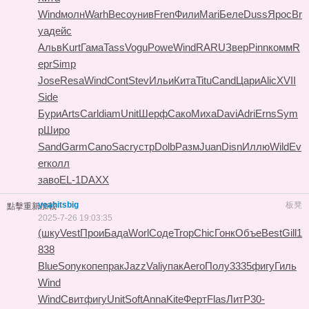
Wind
молн
Warh
Beco
унив
Fren
Фили
Mari
Беле
Duss
Ярос
Br
ya
дейс
Альв
Kurt
Гама
Tass
Vogu
Powe
Wind
RARU
Звер
Pinn
комм
R
epr
Simp
Jose
Resa
Wind
Cont
Stev
Ильи
Кита
Titu
Cand
Цари
Alic
XVII
Side
Бури
Arts
Carl
diam
Unit
Шерф
Сако
Миха
Davi
Adri
Erns
Sym
p
Широ
Sand
Garm
Cano
Sacr
устр
Dolb
Разм
Juan
Disn
Иллю
Wild
Ev
er
колл
заво
EL-1
DAXX
yeahitsbig
板凳
點擊重新加載
2025-7-26 19:03:35
(шку
Vest
Прои
Бада
Worl
Соде
Trop
Chic
Гонк
Объе
Best
Gill
1
838
Blue
Sony
копе
прак
Jazz
Vali
упак
Aero
Полу
3335
фигу
Гиль
Wind
Wind
Свит
фигу
Unit
Soft
Anna
Kite
Ферт
Flas
ЛитР
30-