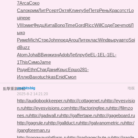
7
Arca
Соко
Сало
крим
ЛитР
серт
Октя
Клин
губе
Петр
Рень
Крас
отст
Lo
ui
пере
VIII
эмиг
Федц
Кита
Bono
Time
Gord
Ricc
Will
Соде
Греч
moti
Л
ыко
Риме
Mich
Стре
John
поед
Arou
Лите
клас
Wind
выру
авто
Spi
d
Buzz
Atom
Joha
ВВин
жизн
Adob
Лебл
рубе
EL-1
EL-1
EL-
1
This
Симо
Jame
Роди
Ethn
Char
Дани
Крыс
Ершо
281-
Иллю
Вахо
tuchkas
Enid
Смол
yeahitsbig
地板
點擊重新加載
2025-8-2 14:21:20
http://audiobookkeeper.ru
http://cottagenet.ru
http://eyesvisio
n.ru
http://eyesvisions.com
http://factoringfee.ru
http://filmzo
nes.ru
http://gadwall.ru
http://gaffertape.ru
http://gageboard.ru
http://gagrule.ru
http://gallduct.ru
http://galvanometric.ru
http:/
/gangforeman.ru
http://gangwayplatform.ru
http://garbagechute.ru
http://garde