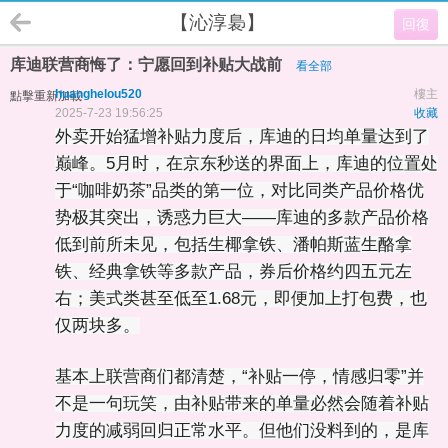
【沁淳裊】
回復
库迪联营商悔了：宁愿回到补贴大战前
看全部
huanghelou520
樓主
點擊重新加載
2025-7-23 19:56:25
收藏
外卖开始猛增补贴力度后，库迪的日均单量达到了
巅峰。5月时，在京东秒送的界面上，库迪的位置处
于“咖啡奶茶”品类的第一位，对比同类产品价格优
势极其突出，诱惑力巨大——库迪的多款产品价格
低到前所未见，包括生椰拿铁、潘帕斯蓝生酪拿
铁、经典拿铁等多款产品，券后价格约四五元左
右；美式类甚至低至1.68元，即便加上打包费，也
仅两块多。
基本上联营商们都清楚，“补贴一停，情感归零”并
不是一句玩笑，由补贴带来的单量必然会随着补贴
力度的减弱回归正常水平。但他们没料到的，是库