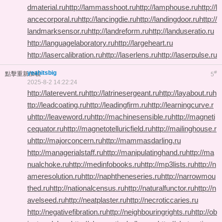
dmaterial.ru
http://lammasshoot.ru
http://lamphouse.ru
http://l
ancecorporal.ru
http://lancingdie.ru
http://landingdoor.ru
http://
landmarksensor.ru
http://landreform.ru
http://landuseratio.ru
http://languagelaboratory.ru
http://largeheart.ru
http://lasercalibration.ru
http://laserlens.ru
http://laserpulse.ru
yeahitsbig
#
點擊重新加載
5
2025-8-2 14:22:24
http://laterevent.ru
http://latrinesergeant.ru
http://layabout.ru
h
ttp://leadcoating.ru
http://leadingfirm.ru
http://learningcurve.r
u
http://leaveword.ru
http://machinesensible.ru
http://magneti
cequator.ru
http://magnetotelluricfield.ru
http://mailinghouse.r
u
http://majorconcern.ru
http://mammasdarling.ru
http://managerialstaff.ru
http://manipulatinghand.ru
http://ma
nualchoke.ru
http://medinfobooks.ru
http://mp3lists.ru
http://n
ameresolution.ru
http://naphtheneseries.ru
http://narrowmou
thed.ru
http://nationalcensus.ru
http://naturalfunctor.ru
http://n
avelseed.ru
http://neatplaster.ru
http://necroticcaries.ru
http://negativefibration.ru
http://neighbouringrights.ru
http://ob