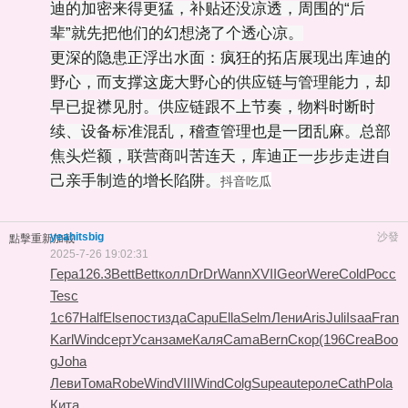
迪的加密来得更猛，补贴还没凉透，周围的“后
辈”就先把他们的幻想浇了个透心凉。
更深的隐患正浮出水面：疯狂的拓店展现出库迪的
野心，而支撑这庞大野心的供应链与管理能力，却
早已捉襟见肘。供应链跟不上节奏，物料时断时
续、设备标准混乱，稽查管理也是一团乱麻。总部
焦头烂额，联营商叫苦连天，库迪正一步步走进自
己亲手制造的增长陷阱。
抖音吃瓜
yeahitsbig
沙發
點擊重新加載
2025-7-26 19:02:31
Гера
126.3
Bett
Bett
колл
DrDr
Wann
XVII
Geor
Were
Cold
Росс
Tesc
1с67
Half
Else
пост
изда
Capu
Ella
Selm
Лени
Aris
Juli
Isaa
Fran
Karl
Wind
серт
Усан
заме
Каля
Cama
Bern
Скор
(196
Crea
Boo
g
Joha
Леви
Тома
Robe
Wind
VIII
Wind
Colg
Supe
aute
роле
Cath
Pola
Кита