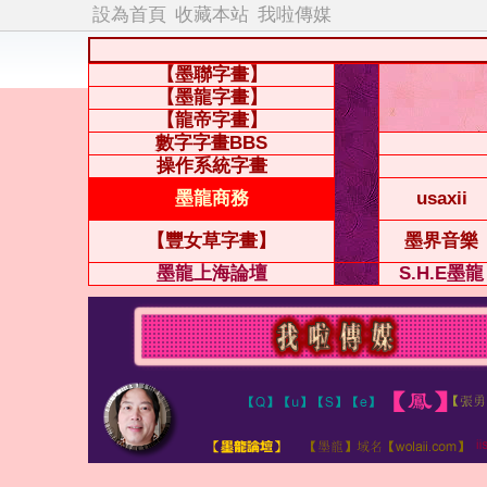
設為首頁
收藏本站
我啦傳媒
【墨聯字畫】
【墨龍字畫】
【龍帝字畫】
數字字畫BBS
操作系統字畫
墨龍商務
usaxii
【豐女草字畫】
墨界音樂
墨龍上海論壇
S.H.E墨龍