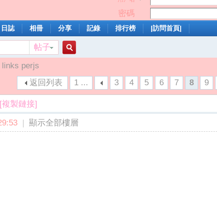
密碼
日誌
相冊
分享
記錄
排行榜
|訪問首頁|
帖子
搜
links perjs
返回列表
1 ...
3
4
5
6
7
8
9
索
[複製鏈接]
9:53
|
顯示全部樓層