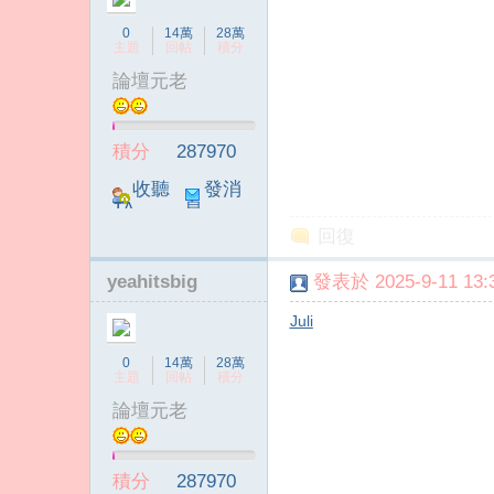
0
14萬
28萬
主題
回帖
積分
論壇元老
積分
287970
收聽
發消
TA
息
回復
yeahitsbig
發表於 2025-9-11 13:3
Juli
0
14萬
28萬
主題
回帖
積分
論壇元老
積分
287970