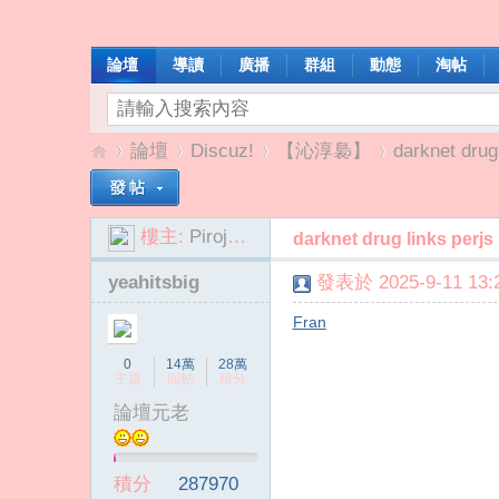
論壇
導讀
廣播
群組
動態
淘帖
論壇
Discuz!
【沁淳裊】
darknet drug 
樓主:
Pirojokbap
darknet drug links perjs
我
»
›
›
›
yeahitsbig
發表於 2025-9-11 13:2
Fran
0
14萬
28萬
主題
回帖
積分
論壇元老
啦
積分
287970