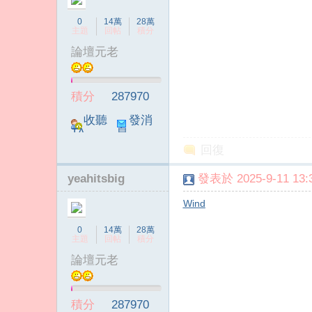
0
14萬
28萬
主題
回帖
積分
論壇元老
積分
287970
收聽
發消
TA
息
回復
yeahitsbig
發表於 2025-9-11 13:3
Wind
0
14萬
28萬
主題
回帖
積分
論壇元老
積分
287970