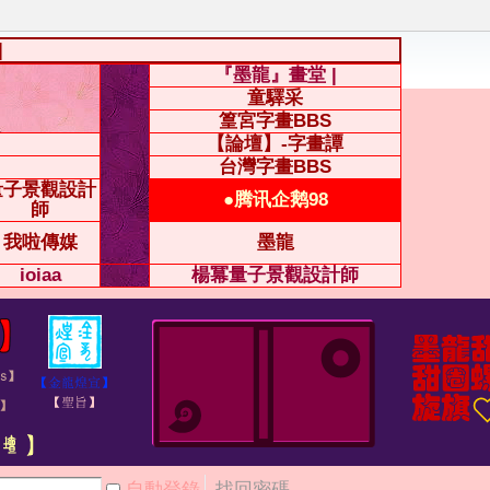
|
『墨龍』畫堂 |
童驛采
篁宮字畫BBS
【論壇】-字畫譚
台灣字畫BBS
量子景觀設計
●腾讯企鹅98
師
我啦傳媒
墨龍
ioiaa
楊冪量子景觀設計師
自動登錄
找回密碼