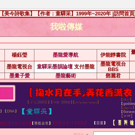
【美今詩歌集】【作者：童驛采】1999年~2020年
|訪問首頁
我啦傳媒
楊鈺瑩
墨龍愛導航
伊能靜書院
墨龍電視台
墨龍電視台
童驛采墨韻論壇
支付墨龍
BBS
墨量子愛
墨龍藝術
鄧麗君
用戶名