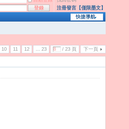
登錄
注冊發言【僅限墨文】
快捷導航
10
11
12
... 23
/ 23 頁
下一頁