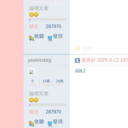
論壇元老
積分
287970
收聽
發消
TA
息
回復
yeahitsbig
發表於 2025-9-12 19:5
104.7
0
14萬
28萬
主題
回帖
積分
論壇元老
積分
287970
收聽
發消
TA
息