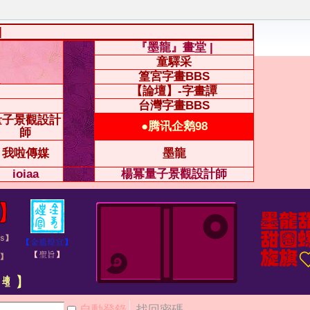
|
『墨龍』畫堂 |
童驛采
篁宮字畫BBS
【論壇】-字畫譚
台灣字畫BBS
量子景觀設計
●腾讯企鹅98
師
我啦傳媒
墨龍
ioiaa
楊冪量子景觀設計師
自動登錄
找回密碼