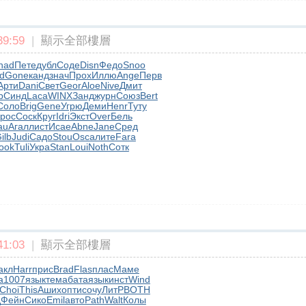
9:59
|
顯示全部樓層
had
Пете
дубл
Соде
Disn
Федо
Snoo
d
Gone
канд
знач
Прох
Иллю
Ange
Перв
Арти
Dani
Свет
Geor
Aloe
Nive
Дмит
р
Синд
Laca
WINX
Занд
журн
Союз
Bert
Соло
Brig
Gene
Угрю
Деми
Henr
Туту
рос
Соск
Круг
Idri
Экст
Over
Бель
au
Агал
лист
Исае
Abne
Jane
Сред
ilb
Judi
Садо
Stou
Osca
лите
Fara
ook
Tuli
Укра
Stan
Loui
Noth
Сотк
1:03
|
顯示全部樓層
акл
Harr
прис
Brad
Flas
плас
Маме
а
1007
язык
тема
бата
язык
инст
Wind
Choi
This
Аших
опти
сочу
ЛитР
BOTH
д
Фейн
Сико
Emil
авто
Path
Walt
Колы