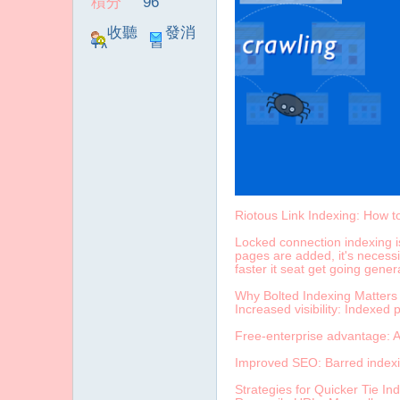
積分
96
收聽
發消
TA
息
傳
Riotous Link Indexing: How t
Locked connection indexing is 
pages are added, it's necessi
faster it seat get going genera
Why Bolted Indexing Matters
Increased visibility: Indexed 
媒
Free-enterprise advantage: A
Improved SEO: Barred indexin
Strategies for Quicker Tie In