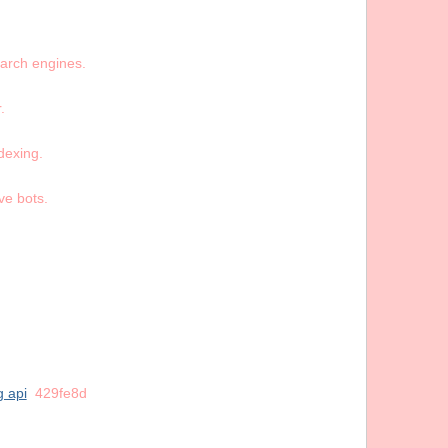
search engines.
.
dexing.
ve bots.
g api
429fe8d