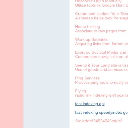
Reconcile URLs Manually
Utilize tools ilk Google Hunt 
Create and Update Your Sit
A sitemap helps look for engin
Home Linking
Associate to raw pages from 
Work up Backlinks
Acquiring links from former w
Exercise Societal Media and
Communion newly links on plat
See to it Your Land site is Cr
Use of goods and services sui
Ping Services
Practice ping tools to notify
Flying
radio link indexing isn't sca
fast indexing api
fast indexing
speedyindex go
Srojerfdsfl34534546mfdsf