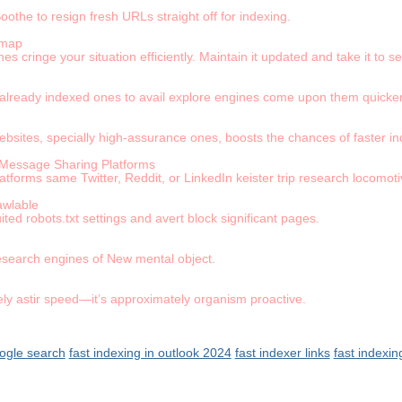
Soothe to resign fresh URLs straight off for indexing.
emap
es cringe your situation efficiently. Maintain it updated and take it to 
already indexed ones to avail explore engines come upon them quicker
ebsites, specially high-assurance ones, boosts the chances of faster in
 Message Sharing Platforms
forms same Twitter, Reddit, or LinkedIn keister trip research locomoti
awlable
ted robots.txt settings and avert block significant pages.
 research engines of New mental object.
rcely astir speed—it’s approximately organism proactive.
ogle search
fast indexing in outlook 2024
fast indexer links
fast indexin