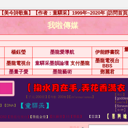
【美今詩歌集】【作者：童驛采】1999年~2020年
|訪問首頁
我啦傳媒
楊鈺瑩
墨龍愛導航
伊能靜書院
墨龍電視台
墨龍電視台
童驛采墨韻論壇
支付墨龍
BBS
墨量子愛
墨龍藝術
鄧麗君
用戶名