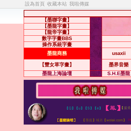
設為首頁
收藏本站
我啦傳媒
【墨聯字畫】
【墨龍字畫】
【龍帝字畫】
數字字畫BBS
操作系統字畫
墨龍商務
usaxii
【豐女草字畫】
墨界音樂
墨龍上海論壇
S.H.E墨龍