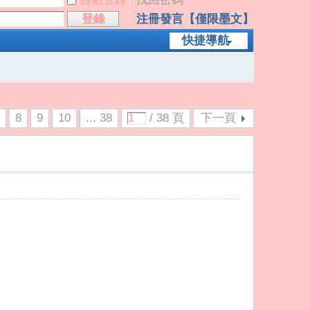
登錄
注冊發言【僅限墨文】
快捷導航
7
8
9
10
... 38
/ 38 頁
下一頁