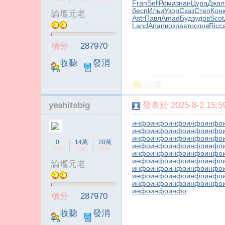
Fran
Sell
Рома
знан
Цура
Джал
бесп
Ильи
Узор
Сказ
Степ
Кон
論壇元老
Astr
Павл
Amad
Будз
удов
Scot
Land
Anan
возр
авто
слов
Ricc
積分
287970
收聽
發消
TA
息
回復
yeahitsbig
發表於 2025-8-2 15:59
инфо
инфо
инфо
инфо
инфо
инфо
инфо
инфо
инфо
инфо
инфо
инфо
инфо
инфо
инфо
0
14萬
28萬
инфо
инфо
инфо
инфо
инфо
主題
回帖
積分
инфо
инфо
инфо
инфо
инфо
инфо
инфо
инфо
инфо
инфо
論壇元老
инфо
инфо
инфо
инфо
инфо
инфо
инфо
инфо
инфо
инфо
инфо
инфо
инфо
инфо
инфо
инфо
инфо
инфо
積分
287970
收聽
發消
TA
息