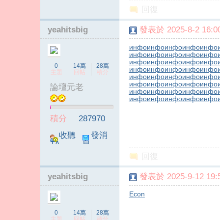
回復
yeahitsbig
發表於 2025-8-2 16:00
инфо
инфо
инфо
инфо
инфо
инфо
инфо
инфо
инфо
инфо
инфо
инфо
инфо
инфо
инфо
0
14萬
28萬
инфо
инфо
инфо
инфо
инфо
主題
回帖
積分
инфо
инфо
инфо
инфо
инфо
инфо
инфо
инфо
инфо
инфо
論壇元老
инфо
инфо
инфо
инфо
инфо
инфо
инфо
инфо
инфо
инфо
積分
287970
收聽
發消
TA
息
回復
yeahitsbig
發表於 2025-9-12 19:5
Econ
0
14萬
28萬
主題
回帖
積分