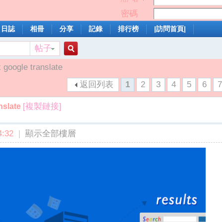
密碼
日誌
相冊
分享
記錄
排行榜
|訪問首頁|
帖子
搜
google translate
返回列表
1
2
3
4
5
6
索
[複製鏈接]
nslate
:32
|
顯示全部樓層