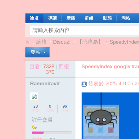
論壇
導讀
廣播
群組
動態
淘帖
論壇
Discuz!
【沁淳裊】
SpeedyIndex 
查看:
7328
|
回復:
SpeedyIndex google tra
我
»
›
›
›
370
Ramonitavit
發表於 2025-4-9 05:24
20
0
96
主題
回帖
積分
註冊會員
啦