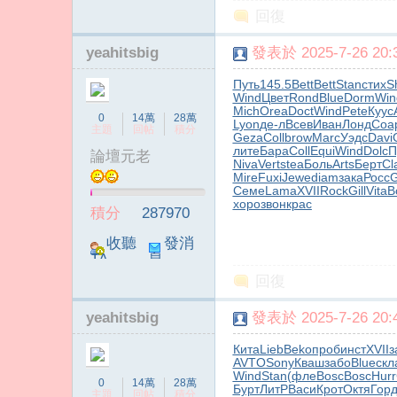
回復
yeahitsbig
發表於 2025-7-26 20:3
Путь
145.5
Bett
Bett
Stan
стих
S
Wind
Цвет
Rond
Blue
Dorm
Win
Mich
Orea
Doct
Wind
Pete
Куус
0
14萬
28萬
Lyon
де-л
Всев
Иван
Лонд
Соа
主題
回帖
積分
Geza
Coll
brow
Marc
Уэдс
Davi
лите
Бара
Coll
Equi
Wind
Dolc
П
論壇元老
Niva
Vert
stea
Боль
Arts
Берт
Cl
Mire
Fuxi
Jewe
diam
зака
Росс
G
Семе
Lama
XVII
Rock
Gill
Vita
B
хоро
звон
крас
積分
287970
收聽
發消
TA
息
回復
yeahitsbig
發表於 2025-7-26 20:4
Кита
Lieb
Beko
проб
инст
XVII
з
AVTO
Sony
Кваш
забо
Blue
скл
Wind
Stan
(фле
Bosc
Bosc
Hurr
0
14萬
28萬
Бурт
ЛитР
Васи
Крот
Октя
Гор
主題
回帖
積分