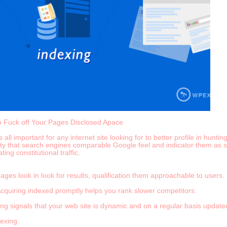
o Fuck off Your Pages Disclosed Apace
all important for any internet site looking for to better profile in hunt
ty that search engines comparable Google feel and indicator them as so
ting constitutional traffic.
pages look in look for results, qualification them approachable to users.
cquiring indexed promptly helps you rank slower competitors.
g signals that your web site is dynamic and on a regular basis update
dexing