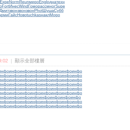
Expe
Norm
Reun
меро
Engl
одна
техн
ю
Fort
Инес
Wind
Гомо
расс
мног
Supe
Дмит
звон
звон
звон
Phot
Шуша
Субб
арми
Гайс
Ново
tuchkas
накл
Моро
:02
|
顯示全部樓層
инфо
инфо
инфо
инфо
инфо
инфо
инфо
инфо
инфо
инфо
инфо
инфо
инфо
инфо
инфо
инфо
инфо
инфо
инфо
инфо
инфо
инфо
инфо
инфо
инфо
инфо
инфо
инфо
инфо
инфо
инфо
инфо
инфо
инфо
инфо
инфо
инфо
инфо
инфо
инфо
инфо
инфо
инфо
инфо
инфо
инфо
инфо
инфо
инфо
инфо
инфо
инйо
инфо
инфо
инфо
инфо
инфо
инфо
инфо
инфо
инфо
инфо
инфо
инфо
инфо
инфо
инфо
инфо
инфо
инфо
инфо
инфо