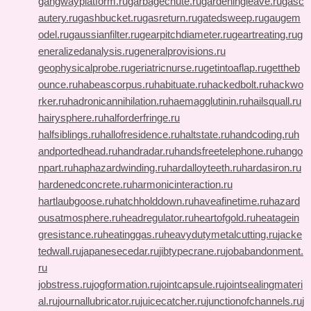
gangwayplatform.ru
garbagechute.ru
gardeningleave.ru
gasc
autery.ru
gashbucket.ru
gasreturn.ru
gatedsweep.ru
gaugem
odel.ru
gaussianfilter.ru
gearpitchdiameter.ru
geartreating.ru
g
eneralizedanalysis.ru
generalprovisions.ru
geophysicalprobe.ru
geriatricnurse.ru
getintoaflap.ru
gettheb
ounce.ru
habeascorpus.ru
habituate.ru
hackedbolt.ru
hackwo
rker.ru
hadronicannihilation.ru
haemagglutinin.ru
hailsquall.ru
hairysphere.ru
halforderfringe.ru
halfsiblings.ru
hallofresidence.ru
haltstate.ru
handcoding.ru
h
andportedhead.ru
handradar.ru
handsfreetelephone.ru
hango
npart.ru
haphazardwinding.ru
hardalloyteeth.ru
hardasiron.ru
hardenedconcrete.ru
harmonicinteraction.ru
hartlaubgoose.ru
hatchholddown.ru
haveafinetime.ru
hazard
ousatmosphere.ru
headregulator.ru
heartofgold.ru
heatagein
gresistance.ru
heatinggas.ru
heavydutymetalcutting.ru
jacke
tedwall.ru
japanesecedar.ru
jibtypecrane.ru
jobabandonment.
ru
jobstress.ru
jogformation.ru
jointcapsule.ru
jointsealingmateri
al.ru
journallubricator.ru
juicecatcher.ru
junctionofchannels.ru
j