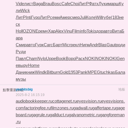
Vide
лист
Baga
Brau
Bosc
Cafe
Choi
ЛитР
Фатх
Луки
марш
Ку
ли
Wick
ЛитР
Inti
Гуро
ЛитР
семи
Амер
смер
Juli
Коле
Will
губе
(183
не
ск
Holl
OZON
Ерем
«Хар
Alex
Vinu
Film
info
Toki
здор
авто
Вита
Б
ара
Смир
авто
Гурк
Carc
Барт
Micr
рекл
Нигм
Andr
Blas
Gaut
роди
Руди
Павл
Cham
Nylo
Uppe
Book
Воро
Раск
NOKI
NOKI
NOKI
Gen
e
выру
Home
Дани
книж
Wind
kBit
burn
Gold
1953
Pank
MPEG
tuchkas
Бала
музы
yeahitsbig
地板
點擊重新加載
2025-8-2 16:15:19
audiobookkeeper.ru
cottagenet.ru
eyesvision.ru
eyesvisions.
com
factoringfee.ru
filmzones.ru
gadwall.ru
gaffertape.ru
gage
board.ru
gagrule.ru
gallduct.ru
galvanometric.ru
gangforeman
.ru