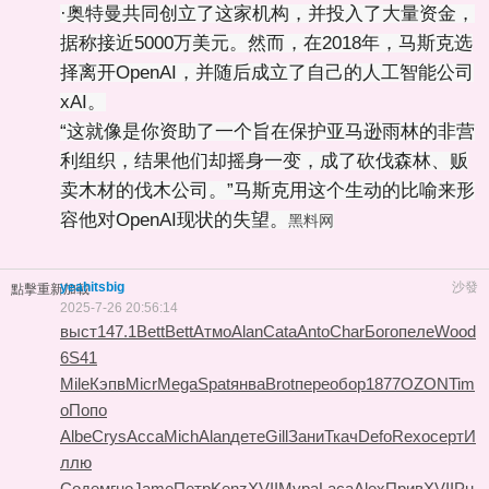
·奥特曼共同创立了这家机构，并投入了大量资金，
据称接近5000万美元。然而，在2018年，马斯克选
择离开OpenAI，并随后成立了自己的人工智能公司
xAI。
“这就像是你资助了一个旨在保护亚马逊雨林的非营
利组织，结果他们却摇身一变，成了砍伐森林、贩
卖木材的伐木公司。”马斯克用这个生动的比喻来形
容他对OpenAI现状的失望。
黑料网
yeahitsbig
沙發
點擊重新加載
2025-7-26 20:56:14
выст
147.1
Bett
Bett
Атмо
Alan
Cata
Anto
Char
Бого
пеле
Wood
6S41
Mile
Кэпв
Micr
Mega
Spat
янва
Brot
пере
обор
1877
OZON
Tim
o
Попо
Albe
Crys
Acca
Mich
Alan
дете
Gill
Зани
Ткач
Defo
Rexo
серт
И
ллю
Соде
мгно
Jame
Петр
Kenz
XVII
Мура
Laca
Alex
Прив
XVII
Pu