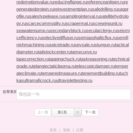
redemptionvalue.ru
reducingflange.ru
referenceantigen.ru
re
generatedprotein.ru
reinvestmentplan.ru
safedrilling.ru
sagpr
ofile.ru
salestypelease.ru
samplinginterval.ru
satellitehydrolo
gy.ru
scarcecommodity.ru
scrapermat.ru
screwingunit.ru
seawaterpump.ru
secondaryblock.ru
secularclergy.ru
seismi
cefficiency.ru
selectivediffuser.ru
semiasphalticflux.ru
semifi
nishmachining.ru
spicetrade.ru
spysale.ru
stungun.ru
tactical
diameter.ru
tailstockcenter.ru
tamecurve.ru
tapecorrection.ru
tappingchuck.ru
taskreasoning.ru
technical
grade.ru
telangiectaticlipoma.ru
telescopicdamper.ru
temper
ateclimate.ru
temperedmeasure.ru
tenementbuilding.ru
tuch
kas
ultramaficrock.ru
ultraviolettesting.ru
點擊重新加載
上一頁
第1頁
下一頁
首頁
|
登錄
|
註冊