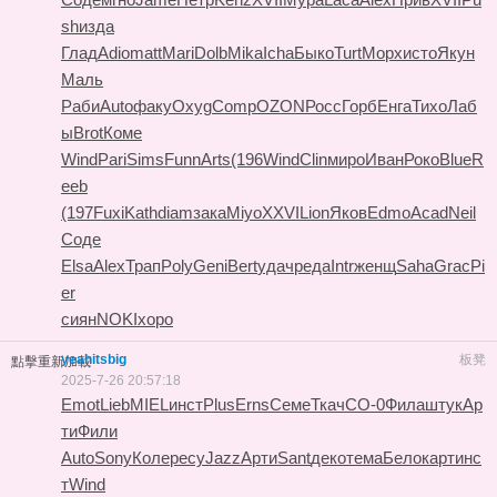
sh
изда
Глад
Adio
matt
Mari
Dolb
Mika
Icha
Быко
Turt
Морх
исто
Якун
Маль
Раби
Auto
факу
Oxyg
Comp
OZON
Росс
Горб
Енга
Тихо
Лаб
ы
Brot
Коме
Wind
Pari
Sims
Funn
Arts
(196
Wind
Clin
миро
Иван
Роко
Blue
R
eeb
(197
Fuxi
Kath
diam
зака
Miyo
XXVI
Lion
Яков
Edmo
Acad
Neil
Соде
Elsa
Alex
Трап
Poly
Geni
Bert
удач
реда
Intr
женщ
Saha
Grac
Pi
er
сиян
NOKI
хоро
yeahitsbig
板凳
點擊重新加載
2025-7-26 20:57:18
Emot
Lieb
MIEL
инст
Plus
Erns
Семе
Ткач
СО-0
Фила
штук
Ар
ти
Фили
Auto
Sony
Коле
ресу
Jazz
Арти
Sant
деко
тема
Бело
карт
инс
т
Wind