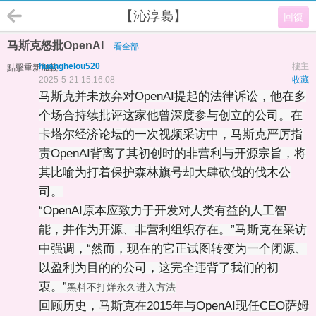
【沁淳裊】
回復
马斯克怒批OpenAI
看全部
huanghelou520
樓主
點擊重新加載
2025-5-21 15:16:08
收藏
马斯克并未放弃对OpenAI提起的法律诉讼，他在多
个场合持续批评这家他曾深度参与创立的公司。在
卡塔尔经济论坛的一次视频采访中，马斯克严厉指
责OpenAI背离了其初创时的非营利与开源宗旨，将
其比喻为打着保护森林旗号却大肆砍伐的伐木公
司。
“OpenAI原本应致力于开发对人类有益的人工智
能，并作为开源、非营利组织存在。”马斯克在采访
中强调，“然而，现在的它正试图转变为一个闭源、
以盈利为目的的公司，这完全违背了我们的初
衷。”
黑料不打烊永久进入方法
回顾历史，马斯克在2015年与OpenAI现任CEO萨姆