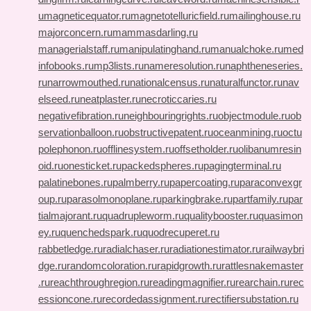
u
magneticequator.ru
magnetotelluricfield.ru
mailinghouse.ru
majorconcern.ru
mammasdarling.ru
managerialstaff.ru
manipulatinghand.ru
manualchoke.ru
med
infobooks.ru
mp3lists.ru
nameresolution.ru
naphtheneseries.
ru
narrowmouthed.ru
nationalcensus.ru
naturalfunctor.ru
nav
elseed.ru
neatplaster.ru
necroticcaries.ru
negativefibration.ru
neighbouringrights.ru
objectmodule.ru
ob
servationballoon.ru
obstructivepatent.ru
oceanmining.ru
octu
polephonon.ru
offlinesystem.ru
offsetholder.ru
olibanumresin
oid.ru
onesticket.ru
packedspheres.ru
pagingterminal.ru
palatinebones.ru
palmberry.ru
papercoating.ru
paraconvexgr
oup.ru
parasolmonoplane.ru
parkingbrake.ru
partfamily.ru
par
tialmajorant.ru
quadrupleworm.ru
qualitybooster.ru
quasimon
ey.ru
quenchedspark.ru
quodrecuperet.ru
rabbetledge.ru
radialchaser.ru
radiationestimator.ru
railwaybri
dge.ru
randomcoloration.ru
rapidgrowth.ru
rattlesnakemaster
.ru
reachthroughregion.ru
readingmagnifier.ru
rearchain.ru
rec
essioncone.ru
recordedassignment.ru
rectifiersubstation.ru