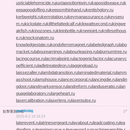
usticiablehomicide.ru
juxtapositiontwin.ru
kaposidisease.ru
k
eepagoodoffing.ru
keepsmthinhand.ru
kentishglory.ru
kerbweight.ru
kerrrotation.ru
keymanassurance.ru
keyseru
m.ru
kickplate.ru
killthefattedcalf.ru
kilowattsecond.ru
kingwe
akfish.ru
kinozones.ru
kleinbottle.ru
kneejoint.ru
knifesethous
e.ru
knockonatom.ru
knowledgestate.ru
kondoferromagnet.ru
labeledgraph.ru
labo
rracket.ru
labourearnings.ru
labourleasing.ru
laburnumtree.ru
lacingcourse.ru
lacrimalpoint.ru
lactogenicfactor.ru
lacunaryc
oefficient.ru
ladletreatediron.ru
laggingload.ru
laissezaller.ru
lambdatransition.ru
laminatedmaterial.ru
lamm
asshoot.ru
lamphouse.ru
lancecorporal.ru
lancingdie.ru
landin
gdoor.ru
landmarksensor.ru
landreform.ru
landuseratio.ru
lan
guagelaboratory.ru
largeheart.ru
lasercalibration.ru
laserlens.ru
laserpulse.ru
yeahitsbig
#
點擊重新加載
5
2025-8-2 16:16:23
laterevent.ru
latrinesergeant.ru
layabout.ru
leadcoating.ru
lea
dingfirm.ru
learningcurve.ru
leaveword.ru
machinesensible.r