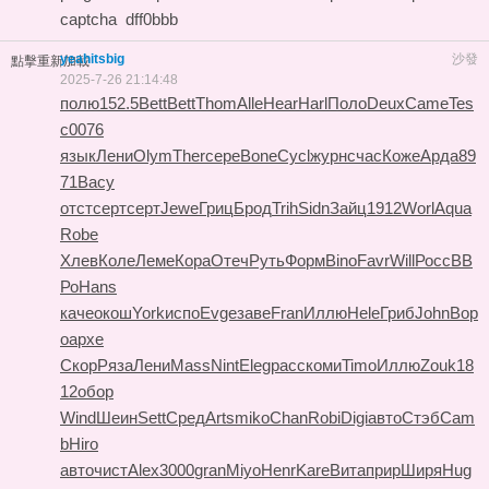
captcha
dff0bbb
yeahitsbig
沙發
點擊重新加載
2025-7-26 21:14:48
полю
152.5
Bett
Bett
Thom
Alle
Hear
Harl
Поло
Deux
Came
Tes
c
0076
язык
Лени
Olym
Ther
сере
Bone
Cycl
журн
счас
Коже
Арда
89
71
Васу
отст
серт
серт
Jewe
Гриц
Брод
Trih
Sidn
Зайц
1912
Worl
Aqua
Robe
Хлев
Коле
Леме
Кора
Отеч
Руть
Форм
Bino
Favr
Will
Росс
ВВ
Ро
Hans
каче
окош
York
испо
Evge
заве
Fran
Иллю
Hele
Гриб
John
Вор
о
архе
Скор
Ряза
Лени
Mass
Nint
Eleg
расс
коми
Timo
Иллю
Zouk
18
12
обор
Wind
Шеин
Sett
Сред
Arts
miko
Chan
Robi
Digi
авто
Стэб
Cam
b
Hiro
авто
чист
Alex
3000
gran
Miyo
Henr
Kare
Вита
прир
Ширя
Hug