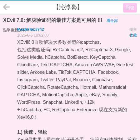
【沁淳裊】
回復
XEvil 7.0: 解决验证码的最佳方案是可用的 !!!
看全部
MashaTap3942
樓主
點擊重新加載
2025-6-5 10:02:00
收藏
XEvil6.0自动解决大多数类型的captchas,
包括这类验证码: ReCaptcha v.2, ReCaptcha-3, Google,
Solve Media, hCaptcha, BotDetect, KeyCaptcha,
Cloudflare, Text CAPTCHA, Amazon AWS WAF, GeeTest
slider, Arkose Labs, TikTok CAPTCHA, Facebook,
Instagram, Twitter, PayPal, Binance, Coinbase,
ClickCaptcha, RotateCaptcha, Hotmail, Mathematical
CAPTCHA, MotionCaptcha, Apple, eBay, Shopify,
WordPress, Snapchat, LinkedIn, +12k
+ hCaptcha, FC, ReCaptcha Enterprize 现在支持新的
Xevil6.0！
1.) 快速，轻松
XEvil是世界上最快的验证码杀手。 它没有解决限制，没有