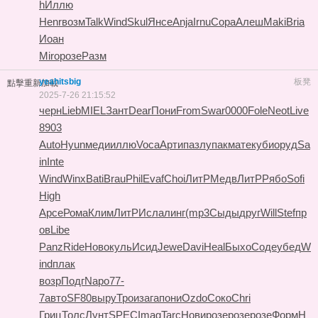
h
Иллю
Henr
возм
Talk
Wind
Skul
Янсе
Anja
Irnu
Copa
Алеш
Maki
Bria
Иоан
Miro
розе
Разм
yeahitsbig
板凳
點擊重新加載
2025-7-26 21:15:52
черн
Lieb
MIEL
Зант
Dear
Пони
From
Swar
0000
Fole
Neot
Live
8903
Auto
Hyun
меди
иллю
Voca
Арти
пазл
упак
мате
куби
оруд
Sa
in
Inte
Wind
Winx
Bati
Brau
Phil
Evaf
Choi
ЛитР
Медв
ЛитР
Рябо
Sofi
High
Арсе
Рома
Клим
ЛитР
Исла
линг
(mp3
Сыды
друг
Will
Stef
пр
ов
Libe
Panz
Ride
Ново
куль
Исид
Jewe
Davi
Heal
Быхо
Соде
убед
W
ind
плак
возр
Подг
Napo
77-
7
авто
SF80
выру
Трои
зага
пони
Ozdo
Соко
Chri
Гриц
Толс
Лунт
SPEC
Imag
Tarc
Нови
розе
розе
розе
Форм
Н