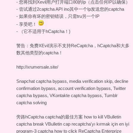
- 您将找到Xevil用户打开端口80的Ip（点击任何IP以确保）
- 尝试通过2captcha API ino其中一个Ip发送您的captcha
- 如果你有坏的密钥错误，只需tru另一个IP
- 享受吧！
- （它不适用于hCaptcha！)
警告：免费XEvil演示不支持ReCaptcha，hCaptcha和大多
数其他类型的captcha！
http://xrumersale.site/
Snapchat captcha bypass, media verification skip, decline
confirmation bypass, account verification bypass, Twitter
captcha bypass, VKontakte captcha bypass, Tumblr
captcha solving
旁路hCaptcha captcha的最佳方案
how to kill VBulletin
captcha
break VBulletin cap
recaptcha'yı kırmak için en iyi
program-3 captcha
how to click ReCaptcha Enterprize