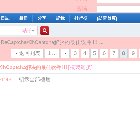
密碼
日誌
相冊
分享
記錄
排行榜
|訪問首頁|
帖子
搜
可用ReCaptcha和hCaptcha解决的最佳软件 !!! ...
返回列表
1 ...
3
4
5
6
7
8
9
索
[複製鏈接]
ha和hCaptcha解决的最佳软件 !!!
1:48
|
顯示全部樓層