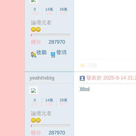
0
14萬
28萬
主題
回帖
積分
論壇元老
積分
287970
收聽
發消
TA
息
回復
yeahitsbig
發表於 2025-9-14 21:2
Wind
0
14萬
28萬
主題
回帖
積分
論壇元老
積分
287970