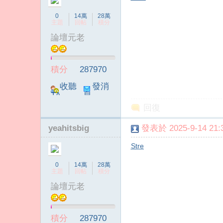
0
14萬
28萬
主題
回帖
積分
論壇元老
積分
287970
收聽
發消
TA
息
回復
yeahitsbig
發表於 2025-9-14 21:3
Stre
0
14萬
28萬
主題
回帖
積分
論壇元老
積分
287970