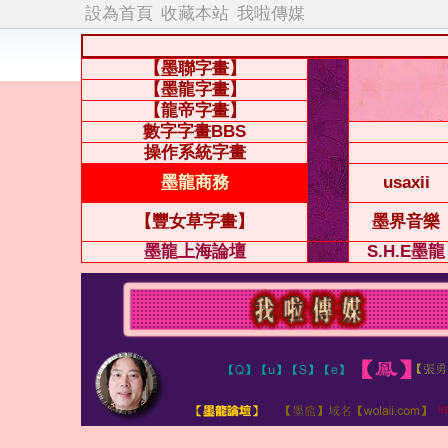
設為首頁
收藏本站
我啦傳媒
【墨聯字畫】
【墨龍字畫】
【龍帝字畫】
數字字畫BBS
操作系統字畫
墨龍商務
usaxii
【豐女草字畫】
墨界音樂
墨龍上海論壇
S.H.E墨龍