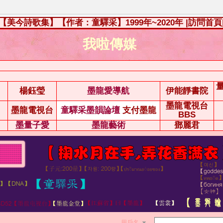
【美今詩歌集】【作者：童驛采】1999年~2020年
|訪問首頁
我啦傳媒
楊鈺瑩
墨龍愛導航
伊能靜書院
墨龍電視台
墨龍電視台
童驛采墨韻論壇
支付墨龍
BBS
墨量子愛
墨龍藝術
鄧麗君
用戶名