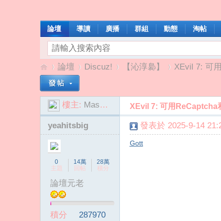
論壇
導讀
廣播
群組
動態
淘帖
論壇
Discuz!
【沁淳裊】
XEvil 7: 
樓主:
MashaTap1265
XEvil 7: 可用ReCaptc
我
»
›
›
›
yeahitsbig
發表於 2025-9-14 21:2
Gott
0
14萬
28萬
主題
回帖
積分
論壇元老
啦
積分
287970