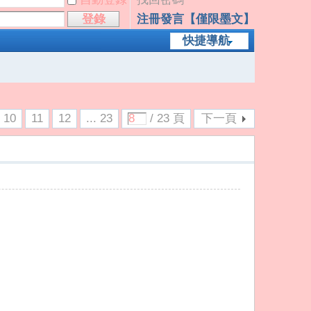
登錄
注冊發言【僅限墨文】
快捷導航
10
11
12
... 23
/ 23 頁
下一頁