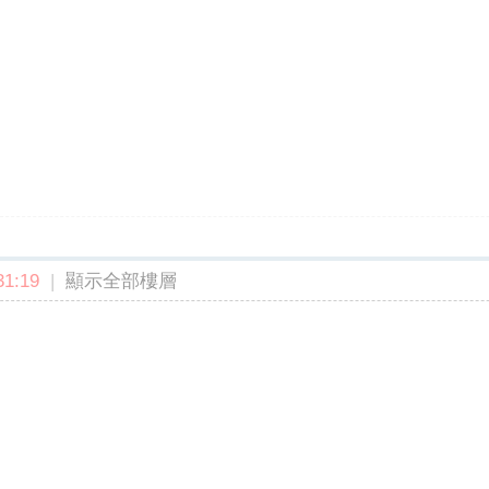
1:19
|
顯示全部樓層