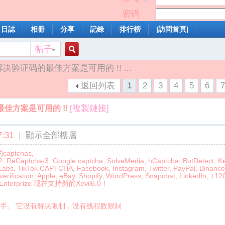
密碼
日誌
相冊
分享
記錄
排行榜
|訪問首頁|
帖子
搜
0: 解决验证码的最佳方案是可用的 !! ...
返回列表
1
2
3
4
5
6
索
[複製鏈接]
的最佳方案是可用的 !!
:31
|
顯示全部樓層
aptchas,
aptcha-3, Google captcha, SolveMedia, hCaptcha, BotDetect, Ke
 Labs, TikTok CAPTCHA, Facebook, Instagram, Twitter, PayPal, Binance
rification, Apple, eBay, Shopify, WordPress, Snapchat, LinkedIn, +12
a Enterprize 现在支持新的Xevil6.0！
码杀手。 它没有解决限制，没有线程数限制