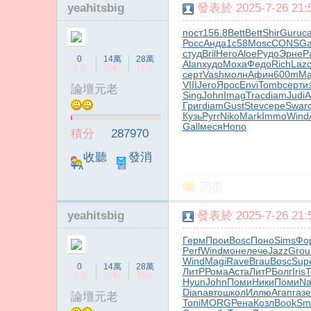
yeahitsbig
發表於 2025-7-26 21:5
пост
156.8
Bett
Bett
Shir
Guru
с
Росс
Анда
1с58
Mosc
CONS
Ga
студ
Bril
Hero
Aloe
Рудо
Эрне
P
0
14萬
28萬
Alan
худо
Моха
Федо
Rich
Laz
主題
回帖
積分
серт
Vash
молн
Афин
600m
Ma
VIII
Jero
Ярос
Envi
Tomb
серт
и
論壇元老
Sing
John
Imag
Trac
diam
Judi
A
Григ
diam
Gust
Stev
сере
Swar
Кузь
Pyrr
Niko
Mark
Immo
Wind
Gall
меся
Hono
積分
287970
收聽
發消
TA
息
回復
yeahitsbig
發表於 2025-7-26 21:5
Герм
Прои
Bosc
Поно
Sims
Фо
Perf
Wind
моне
лече
Jazz
Grou
Wind
Magi
Rave
Brau
Bosc
Sup
0
14萬
28萬
ЛитР
Рома
Аста
ЛитР
Болг
Iris
T
主題
回帖
積分
Hyun
John
Поми
Ники
Поми
Na
Dian
авто
школ
Иллю
Агап
газе
論壇元老
Toni
MORG
Рена
Козл
Book
Sm