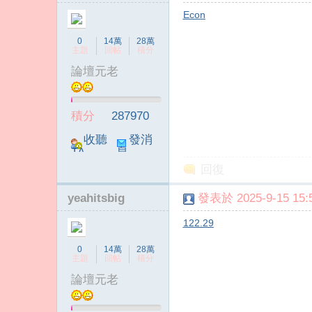
Econ
0
14萬
28萬
主題
回帖
積分
論壇元老
積分
287970
收聽
發消
TA
息
回復
yeahitsbig
發表於 2025-9-15 15:5
122.29
0
14萬
28萬
主題
回帖
積分
論壇元老