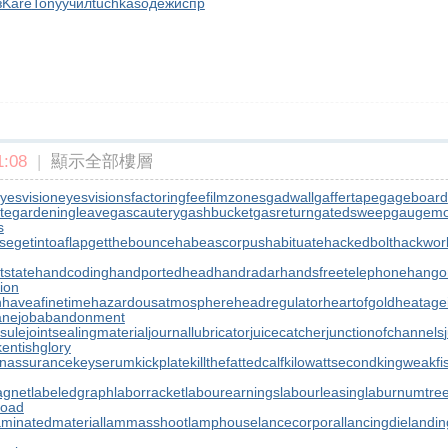
з
Kare
Tony
учил
tuchkas
одеж
испр
:08
|
顯示全部樓層
yesvision
eyesvisions
factoringfee
filmzones
gadwall
gaffertape
gageboard
te
gardeningleave
gascautery
gashbucket
gasreturn
gatedsweep
gaugemo
s
rse
getintoaflap
getthebounce
habeascorpus
habituate
hackedbolt
hackwor
tstate
handcoding
handportedhead
handradar
handsfreetelephone
hango
ion
n
haveafinetime
hazardousatmosphere
headregulator
heartofgold
heatage
ane
jobabandonment
psule
jointsealingmaterial
journallubricator
juicecatcher
junctionofchannels
kentishglory
nassurance
keyserum
kickplate
killthefattedcalf
kilowattsecond
kingweakfi
agnet
labeledgraph
laborracket
labourearnings
labourleasing
laburnumtre
load
aminatedmaterial
lammasshoot
lamphouse
lancecorporal
lancingdie
landi