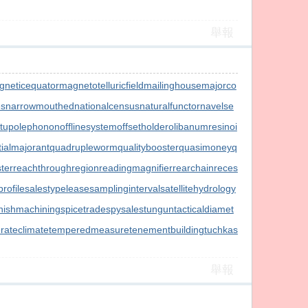
舉報
gneticequator
magnetotelluricfield
mailinghouse
majorco
es
narrowmouthed
nationalcensus
naturalfunctor
navelse
tupolephonon
offlinesystem
offsetholder
olibanumresinoi
tialmajorant
quadrupleworm
qualitybooster
quasimoney
q
ter
reachthroughregion
readingmagnifier
rearchain
reces
rofile
salestypelease
samplinginterval
satellitehydrology
inishmachining
spicetrade
spysale
stungun
tacticaldiamet
rateclimate
temperedmeasure
tenementbuilding
tuchkas
舉報