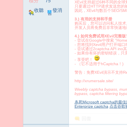
積分
75
XEvil支持超过6种不同的全球知名API: 2
只要通过HTTP请求发送您的
收聽
發消
因此，XEvil与数百个SEO/
TA
息
3.) 有用的支持和手册
购买后，您可以访问私人技术。
开发人员将免费且非常快速地训
4.) 如何免费试用XEvil完整版
- 尝试在Google中搜索 "Home o
- 您将找到Xevil用户打开端
傳
- 尝试通过2captcha API i
- 如果你有坏的密钥错误，只需t
- 享受吧！
- （它不适用于hCaptcha！)
警告：免费XEvil演示不支持ReC
http://xrumersale.site/
Weebly captcha bypass, munici
bypass, captcha filtering byp
杀死Microsoft captcha的
媒
Enterprize captcha
点击谷歌
回復