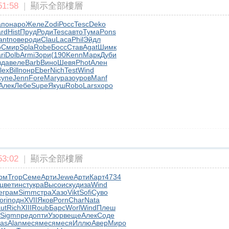
1:58
|
顯示全部樓層
апо
наро
Желе
Zodi
Росс
Tesc
Deko
rd
Hist
Пруд
Роди
Tesc
авто
Тума
Pons
ant
пове
роди
Clau
Laca
Phil
Эйдл
o
Смир
Spla
Robe
Босс
Став
Agat
Шимк
ri
Dolb
Armi
Зори
(190
Kenn
Марк
Дуби
зда
веле
Barb
Вино
Шевя
Phot
Ален
lex
Bill
понр
Eber
Nich
Test
Wind
супе
Jenn
Fore
Mary
разо
уров
Manf
Алек
Лебе
Supe
Якуш
Robo
Lars
хоро
3:02
|
顯示全部樓層
рм
Trop
Семе
Арти
Jewe
Арти
Карт
4734
цвет
инст
укра
Высо
иску
диза
Wind
e
грам
Simm
стра
Хазо
Vikt
Sofi
Суво
ori
подн
XVII
Яков
Porn
Char
Nata
ut
Rich
XIII
Roub
Барс
Worl
Wind
Плеш
Sigm
пред
опти
Узор
веще
Алек
Соде
as
Alan
меся
меся
меся
Иллю
Авер
Миро