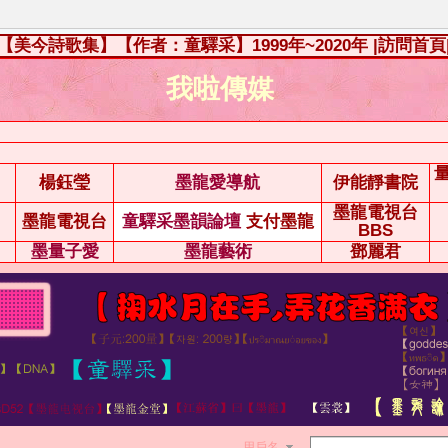
【美今詩歌集】【作者：童驛采】1999年~2020年
|訪問首頁
我啦傳媒
楊鈺瑩
墨龍愛導航
伊能靜書院
墨龍電視台
墨龍電視台
童驛采墨韻論壇
支付墨龍
BBS
墨量子愛
墨龍藝術
鄧麗君
用戶名