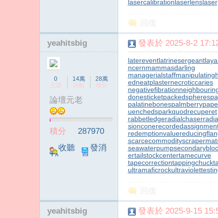
lasercalibration
laserlens
lase
回復
yeahitsbig
發表於 2025-8-2 17:12
laterevent
latrinesergeant
laya
ncern
mammasdarling
managerialstaff
manipulating
0
14萬
28萬
ed
neatplaster
necroticcaries
主題
回帖
積分
negativefibration
neighbouring
d
onesticket
packedspheres
pa
論壇元老
palatinebones
palmberry
pape
uenchedspark
quodrecuperet
rabbetledge
radialchaser
radi
sioncone
recordedassignmen
積分
287970
redemptionvalue
reducingfla
scarcecommodity
scrapermat
收聽
發消
seawaterpump
secondaryblo
er
tailstockcenter
tamecurve
TA
息
tapecorrection
tappingchuck
t
ultramaficrock
ultraviolettesti
回復
yeahitsbig
發表於 2025-9-15 15:5