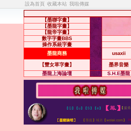
設為首頁
收藏本站
我啦傳媒
【墨聯字畫】
【墨龍字畫】
【龍帝字畫】
數字字畫BBS
操作系統字畫
墨龍商務
usaxii
【豐女草字畫】
墨界音樂
墨龍上海論壇
S.H.E墨龍