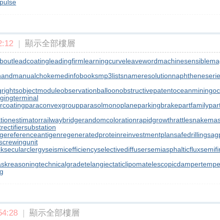
rpulse
:12
|
顯示全部樓層
bout
leadcoating
leadingfirm
learningcurve
leaveword
machinesensible
ma
hand
manualchoke
medinfobooks
mp3lists
nameresolution
naphtheneseri
rights
objectmodule
observationballoon
obstructivepatent
oceanmining
oc
gingterminal
rcoating
paraconvexgroup
parasolmonoplane
parkingbrake
partfamily
par
ationestimator
railwaybridge
randomcoloration
rapidgrowth
rattlesnakemas
t
rectifiersubstation
nge
referenceantigen
regeneratedprotein
reinvestmentplan
safedrilling
sagp
screwingunit
ck
secularclergy
seismicefficiency
selectivediffuser
semiasphalticflux
semif
askreasoning
technicalgrade
telangiectaticlipoma
telescopicdamper
tempe
ng
4:28
|
顯示全部樓層