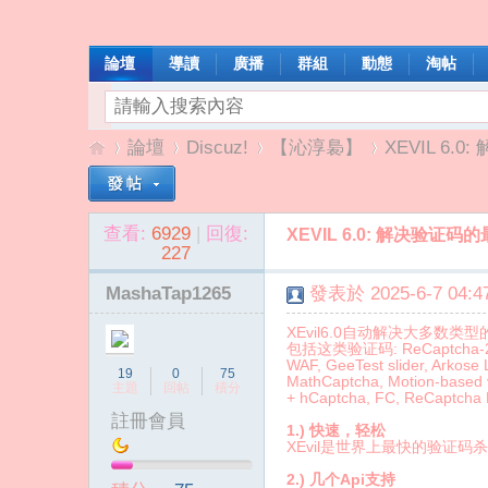
論壇
導讀
廣播
群組
動態
淘帖
論壇
Discuz!
【沁淳裊】
XEVIL 6.
查看:
6929
|
回復:
XEVIL 6.0: 解决验证码
我
»
›
›
›
227
MashaTap1265
發表於 2025-6-7 04:47
XEvil6.0自动解决大多数类型的c
包括这类验证码: ReCaptcha-2, ReC
WAF, GeeTest slider, Arkose
19
0
75
MathCaptcha, Motion-based ve
主題
回帖
積分
+ hCaptcha, FC, ReCaptch
註冊會員
1.) 快速，轻松
XEvil是世界上最快的验证
啦
2.) 几个Api支持