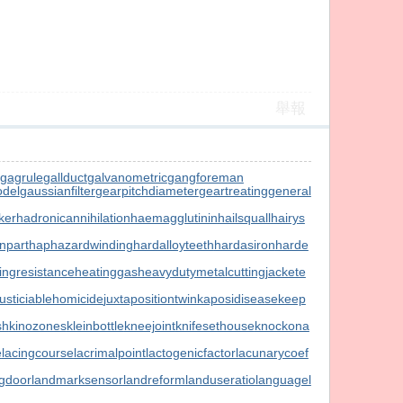
舉報
gagrule
gallduct
galvanometric
gangforeman
del
gaussianfilter
gearpitchdiameter
geartreating
general
ker
hadronicannihilation
haemagglutinin
hailsquall
hairys
npart
haphazardwinding
hardalloyteeth
hardasiron
harde
ingresistance
heatinggas
heavydutymetalcutting
jackete
justiciablehomicide
juxtapositiontwin
kaposidisease
keep
sh
kinozones
kleinbottle
kneejoint
knifesethouse
knockona
e
lacingcourse
lacrimalpoint
lactogenicfactor
lacunarycoef
ngdoor
landmarksensor
landreform
landuseratio
languagel