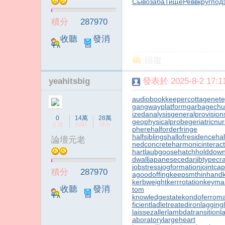
Сыво
заба
Тище
Ревв
круг
под
積分
287970
收聽
發消
TA
息
回復
yeahitsbig
發表於 2025-8-2 17:11
audiobookkeeper
cottagenet
e
gangwayplatform
garbagechu
izedanalysis
generalprovision
0
14萬
28萬
geophysicalprobe
geriatricnu
主題
回帖
積分
phere
halforderfringe
halfsiblings
hallofresidence
hal
論壇元老
nedconcrete
harmonicinteract
hartlaubgoose
hatchholddow
dwall
japanesecedar
jibtypecr
jobstress
jogformation
jointca
積分
287970
agoodoffing
keepsmthinhand
kerbweight
kerrrotation
keyma
收聽
發消
tom
knowledgestate
kondoferrom
TA
息
ficient
ladletreatediron
lagging
laissezaller
lambdatransition
l
aboratory
largeheart