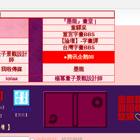
|
『墨龍』畫堂 |
童驛采
篁宮字畫BBS
【論壇】-字畫譚
台灣字畫BBS
量子景觀設計
●腾讯企鹅98
師
我啦傳媒
墨龍
ioiaa
楊冪量子景觀設計師
自動登錄
找回密碼