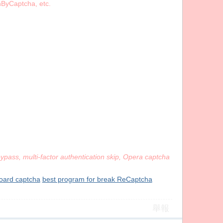
yCaptcha, etc.
ypass, multi-factor authentication skip, Opera captcha
Board captcha
best program for break ReCaptcha
舉報