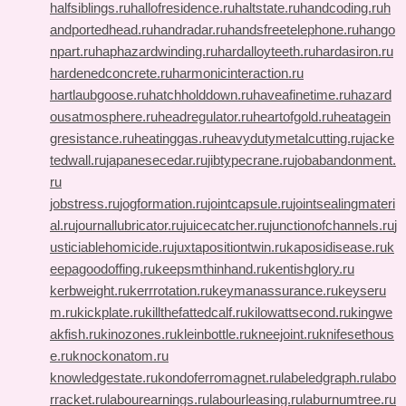
halfsiblings.ru
hallofresidence.ru
haltstate.ru
handcoding.ru
h
andportedhead.ru
handradar.ru
handsfreetelephone.ru
hango
npart.ru
haphazardwinding.ru
hardalloyteeth.ru
hardasiron.ru
hardenedconcrete.ru
harmonicinteraction.ru
hartlaubgoose.ru
hatchholddown.ru
haveafinetime.ru
hazard
ousatmosphere.ru
headregulator.ru
heartofgold.ru
heatagein
gresistance.ru
heatinggas.ru
heavydutymetalcutting.ru
jacke
tedwall.ru
japanesecedar.ru
jibtypecrane.ru
jobabandonment.
ru
jobstress.ru
jogformation.ru
jointcapsule.ru
jointsealingmateri
al.ru
journallubricator.ru
juicecatcher.ru
junctionofchannels.ru
j
usticiablehomicide.ru
juxtapositiontwin.ru
kaposidisease.ru
k
eepagoodoffing.ru
keepsmthinhand.ru
kentishglory.ru
kerbweight.ru
kerrrotation.ru
keymanassurance.ru
keyseru
m.ru
kickplate.ru
killthefattedcalf.ru
kilowattsecond.ru
kingwe
akfish.ru
kinozones.ru
kleinbottle.ru
kneejoint.ru
knifesethous
e.ru
knockonatom.ru
knowledgestate.ru
kondoferromagnet.ru
labeledgraph.ru
labo
rracket.ru
labourearnings.ru
labourleasing.ru
laburnumtree.ru