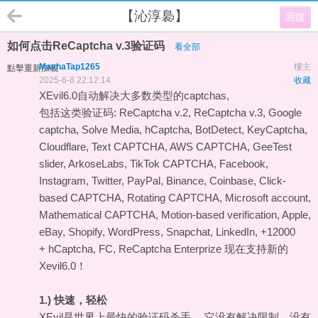
【沁淳裊】
回復
如何点击ReCaptcha v.3验证码
看全部
MashaTap1265
樓主
點擊重新加載
2025-6-8 22:12:14
收藏
XEvil6.0自动解决大多数类型的captchas,
包括这类验证码: ReCaptcha v.2, ReCaptcha v.3, Google
captcha, Solve Media, hCaptcha, BotDetect, KeyCaptcha,
Cloudflare, Text CAPTCHA, AWS CAPTCHA, GeeTest
slider, ArkoseLabs, TikTok CAPTCHA, Facebook,
Instagram, Twitter, PayPal, Binance, Coinbase, Click-
based CAPTCHA, Rotating CAPTCHA, Microsoft account,
Mathematical CAPTCHA, Motion-based verification, Apple,
eBay, Shopify, WordPress, Snapchat, LinkedIn, +12000
+ hCaptcha, FC, ReCaptcha Enterprize 现在支持新的
Xevil6.0！
1.) 快速，轻松
XEvil是世界上最快的验证码杀手。 它没有解决限制，没有