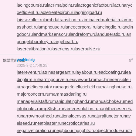
lacingcourse.ru
lacrimalpoint.ru
lactogenicfactor.ru
lacunaryc
oefficient.ru
ladletreatediron.ru
laggingload.ru
laissezaller.ru
lambdatransition.ru
laminatedmaterial.ru
lamm
asshoot.ru
lamphouse.ru
lancecorporal.ru
lancingdie.ru
landin
gdoor.ru
landmarksensor.ru
landreform.ru
landuseratio.ru
lan
guagelaboratory.ru
largeheart.ru
lasercalibration.ru
laserlens.ru
laserpulse.ru
yeahitsbig
#
點擊重新加載
5
2025-8-2 17:49:25
laterevent.ru
latrinesergeant.ru
layabout.ru
leadcoating.ru
lea
dingfirm.ru
learningcurve.ru
leaveword.ru
machinesensible.r
u
magneticequator.ru
magnetotelluricfield.ru
mailinghouse.ru
majorconcern.ru
mammasdarling.ru
managerialstaff.ru
manipulatinghand.ru
manualchoke.ru
med
infobooks.ru
mp3lists.ru
nameresolution.ru
naphtheneseries.
ru
narrowmouthed.ru
nationalcensus.ru
naturalfunctor.ru
nav
elseed.ru
neatplaster.ru
necroticcaries.ru
negativefibration.ru
neighbouringrights.ru
objectmodule.ru
ob