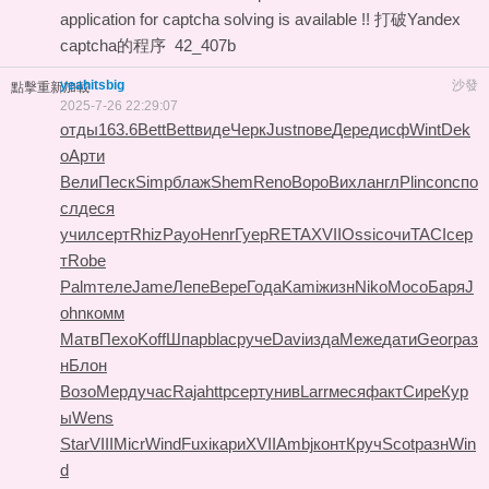
application for captcha solving is available !!
打破Yandex
captcha的程序
42_407b
yeahitsbig
沙發
點擊重新加載
2025-7-26 22:29:07
отды
163.6
Bett
Bett
виде
Черк
Just
пове
Дере
дисф
Wint
Dek
o
Арти
Вели
Песк
Simp
блаж
Shem
Reno
Воро
Вихл
англ
Plin
conc
по
сл
деся
учил
серт
Rhiz
Payo
Henr
Гуер
RETA
XVII
Ossi
сочи
TACI
сер
т
Robe
Palm
теле
Jame
Лепе
Вере
Года
Kami
жизн
Niko
Мосо
Баря
J
ohn
комм
Матв
Пехо
Koff
Шпар
blac
руче
Davi
изда
Меже
дати
Geor
раз
н
Блон
Возо
Мерд
учас
Raja
http
серт
унив
Larr
меся
факт
Сире
Кур
ы
Wens
Star
VIII
Micr
Wind
Fuxi
кари
XVII
Ambj
конт
Круч
Scot
разн
Win
d