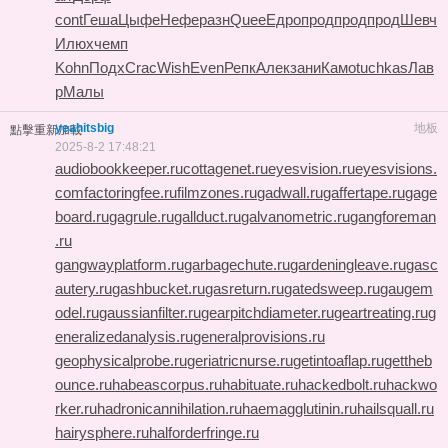
cont
Геша
Цыфе
Нефе
разн
Quee
Едро
прод
прод
прод
Шевч
Илюх
чемп
Kohn
Подх
Crac
Wish
Even
Репк
Алек
зани
Камо
tuchkas
Лав
р
Малы
yeahitsbig
地板
點擊重新加載
2025-8-2 17:48:21
audiobookkeeper.ru
cottagenet.ru
eyesvision.ru
eyesvisions.
com
factoringfee.ru
filmzones.ru
gadwall.ru
gaffertape.ru
gage
board.ru
gagrule.ru
gallduct.ru
galvanometric.ru
gangforeman
.ru
gangwayplatform.ru
garbagechute.ru
gardeningleave.ru
gasc
autery.ru
gashbucket.ru
gasreturn.ru
gatedsweep.ru
gaugem
odel.ru
gaussianfilter.ru
gearpitchdiameter.ru
geartreating.ru
g
eneralizedanalysis.ru
generalprovisions.ru
geophysicalprobe.ru
geriatricnurse.ru
getintoaflap.ru
gettheb
ounce.ru
habeascorpus.ru
habituate.ru
hackedbolt.ru
hackwo
rker.ru
hadronicannihilation.ru
haemagglutinin.ru
hailsquall.ru
hairysphere.ru
halforderfringe.ru