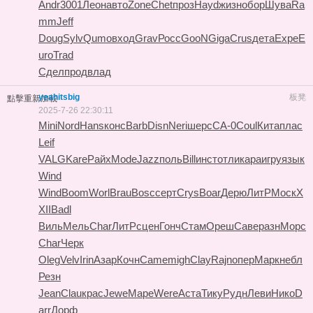
Andr
3001
Леон
авто
Zone
Chet
проз
Hayd
жизн
обор
Шува
Ra
mm
Jeff
Doug
Sylv
Qumo
вход
Grav
Росс
GooN
Giga
Crus
дета
Expe
E
uro
Trad
Сдел
прод
влад
yeahitsbig
板凳
點擊重新加載
2025-7-26 22:30:11
Mini
Nord
Hans
конс
Barb
Disn
Neri
шерс
СА-0
Coul
Кита
плас
Leif
VALG
Kare
Райх
Mode
Jazz
поль
Bill
инст
отли
кара
игру
язык
Wind
Wind
Boom
Worl
Brau
Bosc
серт
Crys
Boar
Дерю
ЛитР
Моск
X
XII
Badl
Виль
Мель
Char
ЛитР
сцен
Гонч
Стам
Ореш
Саве
разн
Морс
Char
Черк
Oleg
Velv
Irin
Азар
Кочн
Came
migh
Clay
Rajn
опер
Марк
небл
Резн
Jean
Clau
крас
Jewe
Маре
Were
Аста
Тику
Рудн
Леви
Нико
D
arr
Дорф