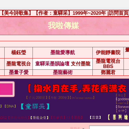
【美今詩歌集】【作者：童驛采】1999年~2020年
|訪問首頁
我啦傳媒
楊鈺瑩
墨龍愛導航
伊能靜書院
墨龍電視台
墨龍電視台
童驛采墨韻論壇
支付墨龍
BBS
墨量子愛
墨龍藝術
鄧麗君
用戶名