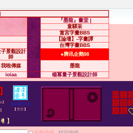
|
『墨龍』畫堂 |
童驛采
篁宮字畫BBS
【論壇】-字畫譚
台灣字畫BBS
量子景觀設計
●腾讯企鹅98
師
我啦傳媒
墨龍
ioiaa
楊冪量子景觀設計師
自動登錄
找回密碼