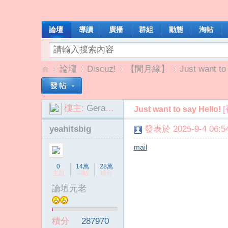
論壇
導讀
廣播
群組
動態
淘帖
論壇
Discuz!
【閒月緣】
Just want to
樓主:
GerardMcNa
Just want to say Hello!
我
»
›
›
›
yeahitsbig
發表於 2025-9-4 06:54
mail
0
14萬
28萬
主題
回帖
積分
論壇元老
啦
積分
287970