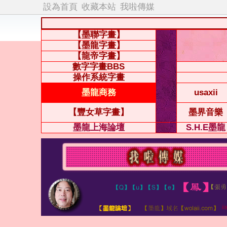
設為首頁
收藏本站
我啦傳媒
【墨聯字畫】
【墨龍字畫】
【龍帝字畫】
數字字畫BBS
操作系統字畫
墨龍商務
usaxii
【豐女草字畫】
墨界音樂
墨龍上海論壇
S.H.E墨龍