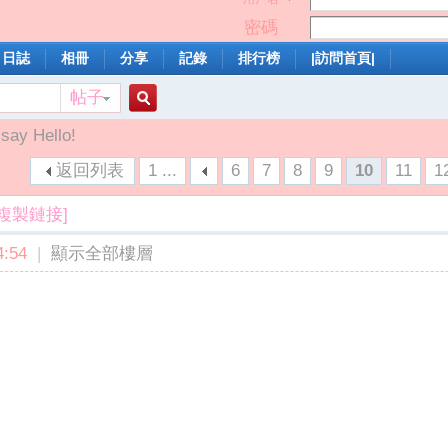
密碼
日誌
相冊
分享
記錄
排行榜
|訪問首頁|
帖子
搜
 say Hello!
返回列表
1 ...
6
7
8
9
10
11
1
索
[複製鏈接]
:54
|
顯示全部樓層