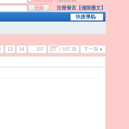
登錄
注冊發言【僅限墨文】
快捷導航
2
13
14
... 157
/ 157 頁
下一頁