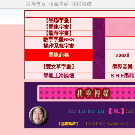
設為首頁
收藏本站
我啦傳媒
【墨聯字畫】
【墨龍字畫】
【龍帝字畫】
數字字畫BBS
操作系統字畫
墨龍商務
usaxii
【豐女草字畫】
墨界音樂
墨龍上海論壇
S.H.E墨龍