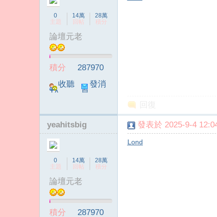
0
14萬
28萬
主題
回帖
積分
論壇元老
積分
287970
收聽
發消
TA
息
回復
yeahitsbig
發表於 2025-9-4 12:04
Lond
0
14萬
28萬
主題
回帖
積分
論壇元老
積分
287970