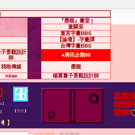
|
『墨龍』畫堂 |
童驛采
篁宮字畫BBS
【論壇】-字畫譚
台灣字畫BBS
量子景觀設計
●腾讯企鹅98
師
我啦傳媒
墨龍
ioiaa
楊冪量子景觀設計師
自動登錄
找回密碼