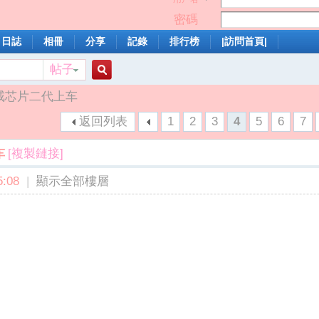
密碼
日誌
相冊
分享
記錄
排行榜
|訪問首頁|
帖子
搜
戒芯片二代上车
返回列表
1
2
3
4
5
6
7
索
[複製鏈接]
车
:08
|
顯示全部樓層