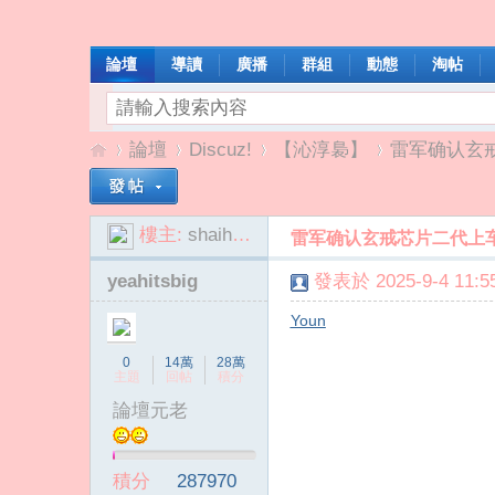
論壇
導讀
廣播
群組
動態
淘帖
論壇
Discuz!
【沁淳裊】
雷军确认玄
樓主:
shaihao520
雷军确认玄戒芯片二代上
我
»
›
›
›
yeahitsbig
發表於 2025-9-4 11:55
Youn
0
14萬
28萬
主題
回帖
積分
論壇元老
啦
積分
287970