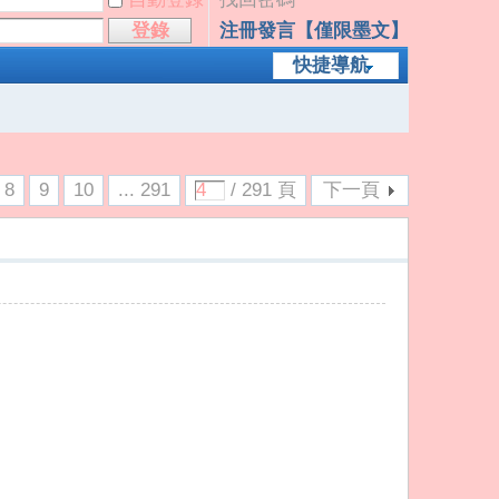
登錄
注冊發言【僅限墨文】
快捷導航
8
9
10
... 291
/ 291 頁
下一頁