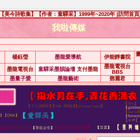
【美今詩歌集】【作者：童驛采】1999年~2020年
|訪問首頁
我啦傳媒
楊鈺瑩
墨龍愛導航
伊能靜書院
墨龍電視台
墨龍電視台
童驛采墨韻論壇
支付墨龍
BBS
墨量子愛
墨龍藝術
鄧麗君
用戶名